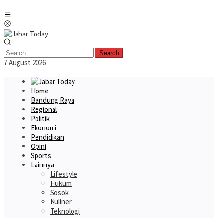
Skip
Mobile
to
Menu
content
Search
7 August 2026
Home
Bandung Raya
Regional
Politik
Ekonomi
Pendidikan
Opini
Sports
Lainnya
Lifestyle
Hukum
Sosok
Kuliner
Teknologi