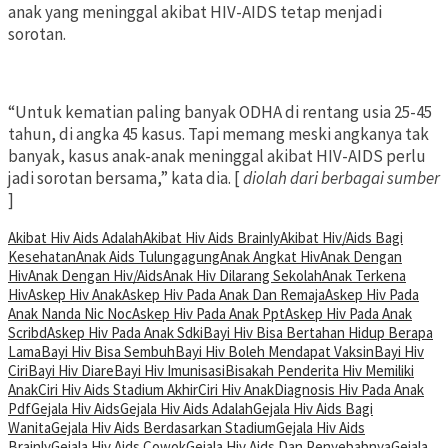
anak yang meninggal akibat HIV-AIDS tetap menjadi
sorotan.
“Untuk kematian paling banyak ODHA di rentang usia 25-45
tahun, di angka 45 kasus. Tapi memang meski angkanya tak
banyak, kasus anak-anak meninggal akibat HIV-AIDS perlu
jadi sorotan bersama,” kata dia. [
diolah dari berbagai sumber
]
Akibat Hiv Aids Adalah
Akibat Hiv Aids Brainly
Akibat Hiv/Aids Bagi
Kesehatan
Anak Aids Tulungagung
Anak Angkat Hiv
Anak Dengan
Hiv
Anak Dengan Hiv/Aids
Anak Hiv Dilarang Sekolah
Anak Terkena
Hiv
Askep Hiv Anak
Askep Hiv Pada Anak Dan Remaja
Askep Hiv Pada
Anak Nanda Nic Noc
Askep Hiv Pada Anak Ppt
Askep Hiv Pada Anak
Scribd
Askep Hiv Pada Anak Sdki
Bayi Hiv Bisa Bertahan Hidup Berapa
Lama
Bayi Hiv Bisa Sembuh
Bayi Hiv Boleh Mendapat Vaksin
Bayi Hiv
Ciri
Bayi Hiv Diare
Bayi Hiv Imunisasi
Bisakah Penderita Hiv Memiliki
Anak
Ciri Hiv Aids Stadium Akhir
Ciri Hiv Anak
Diagnosis Hiv Pada Anak
Pdf
Gejala Hiv Aids
Gejala Hiv Aids Adalah
Gejala Hiv Aids Bagi
Wanita
Gejala Hiv Aids Berdasarkan Stadium
Gejala Hiv Aids
Brainly
Gejala Hiv Aids Cowok
Gejala Hiv Aids Dan Penyebabnya
Gejala