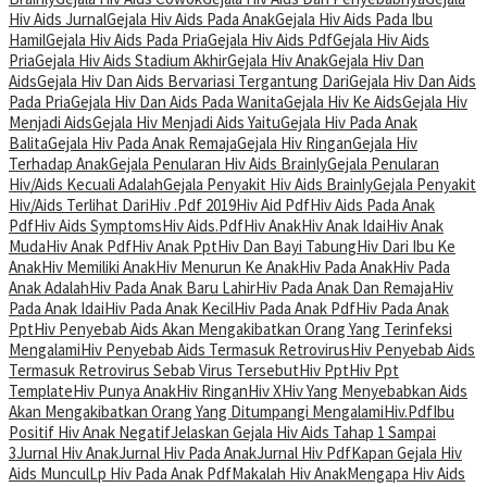
Hiv Aids Jurnal
Gejala Hiv Aids Pada Anak
Gejala Hiv Aids Pada Ibu
Hamil
Gejala Hiv Aids Pada Pria
Gejala Hiv Aids Pdf
Gejala Hiv Aids
Pria
Gejala Hiv Aids Stadium Akhir
Gejala Hiv Anak
Gejala Hiv Dan
Aids
Gejala Hiv Dan Aids Bervariasi Tergantung Dari
Gejala Hiv Dan Aids
Pada Pria
Gejala Hiv Dan Aids Pada Wanita
Gejala Hiv Ke Aids
Gejala Hiv
Menjadi Aids
Gejala Hiv Menjadi Aids Yaitu
Gejala Hiv Pada Anak
Balita
Gejala Hiv Pada Anak Remaja
Gejala Hiv Ringan
Gejala Hiv
Terhadap Anak
Gejala Penularan Hiv Aids Brainly
Gejala Penularan
Hiv/Aids Kecuali Adalah
Gejala Penyakit Hiv Aids Brainly
Gejala Penyakit
Hiv/Aids Terlihat Dari
Hiv .Pdf 2019
Hiv Aid Pdf
Hiv Aids Pada Anak
Pdf
Hiv Aids Symptoms
Hiv Aids.Pdf
Hiv Anak
Hiv Anak Idai
Hiv Anak
Muda
Hiv Anak Pdf
Hiv Anak Ppt
Hiv Dan Bayi Tabung
Hiv Dari Ibu Ke
Anak
Hiv Memiliki Anak
Hiv Menurun Ke Anak
Hiv Pada Anak
Hiv Pada
Anak Adalah
Hiv Pada Anak Baru Lahir
Hiv Pada Anak Dan Remaja
Hiv
Pada Anak Idai
Hiv Pada Anak Kecil
Hiv Pada Anak Pdf
Hiv Pada Anak
Ppt
Hiv Penyebab Aids Akan Mengakibatkan Orang Yang Terinfeksi
Mengalami
Hiv Penyebab Aids Termasuk Retrovirus
Hiv Penyebab Aids
Termasuk Retrovirus Sebab Virus Tersebut
Hiv Ppt
Hiv Ppt
Template
Hiv Punya Anak
Hiv Ringan
Hiv X
Hiv Yang Menyebabkan Aids
Akan Mengakibatkan Orang Yang Ditumpangi Mengalami
Hiv.Pdf
Ibu
Positif Hiv Anak Negatif
Jelaskan Gejala Hiv Aids Tahap 1 Sampai
3
Jurnal Hiv Anak
Jurnal Hiv Pada Anak
Jurnal Hiv Pdf
Kapan Gejala Hiv
Aids Muncul
Lp Hiv Pada Anak Pdf
Makalah Hiv Anak
Mengapa Hiv Aids