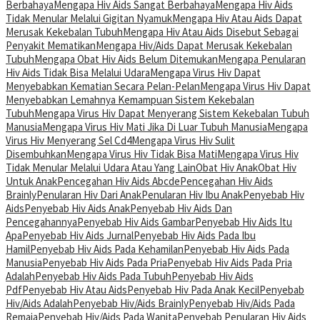
Berbahaya
Mengapa Hiv Aids Sangat Berbahaya
Mengapa Hiv Aids
Tidak Menular Melalui Gigitan Nyamuk
Mengapa Hiv Atau Aids Dapat
Merusak Kekebalan Tubuh
Mengapa Hiv Atau Aids Disebut Sebagai
Penyakit Mematikan
Mengapa Hiv/Aids Dapat Merusak Kekebalan
Tubuh
Mengapa Obat Hiv Aids Belum Ditemukan
Mengapa Penularan
Hiv Aids Tidak Bisa Melalui Udara
Mengapa Virus Hiv Dapat
Menyebabkan Kematian Secara Pelan-Pelan
Mengapa Virus Hiv Dapat
Menyebabkan Lemahnya Kemampuan Sistem Kekebalan
Tubuh
Mengapa Virus Hiv Dapat Menyerang Sistem Kekebalan Tubuh
Manusia
Mengapa Virus Hiv Mati Jika Di Luar Tubuh Manusia
Mengapa
Virus Hiv Menyerang Sel Cd4
Mengapa Virus Hiv Sulit
Disembuhkan
Mengapa Virus Hiv Tidak Bisa Mati
Mengapa Virus Hiv
Tidak Menular Melalui Udara Atau Yang Lain
Obat Hiv Anak
Obat Hiv
Untuk Anak
Pencegahan Hiv Aids Abcde
Pencegahan Hiv Aids
Brainly
Penularan Hiv Dari Anak
Penularan Hiv Ibu Anak
Penyebab Hiv
Aids
Penyebab Hiv Aids Anak
Penyebab Hiv Aids Dan
Pencegahannya
Penyebab Hiv Aids Gambar
Penyebab Hiv Aids Itu
Apa
Penyebab Hiv Aids Jurnal
Penyebab Hiv Aids Pada Ibu
Hamil
Penyebab Hiv Aids Pada Kehamilan
Penyebab Hiv Aids Pada
Manusia
Penyebab Hiv Aids Pada Pria
Penyebab Hiv Aids Pada Pria
Adalah
Penyebab Hiv Aids Pada Tubuh
Penyebab Hiv Aids
Pdf
Penyebab Hiv Atau Aids
Penyebab Hiv Pada Anak Kecil
Penyebab
Hiv/Aids Adalah
Penyebab Hiv/Aids Brainly
Penyebab Hiv/Aids Pada
Remaja
Penyebab Hiv/Aids Pada Wanita
Penyebab Penularan Hiv Aids