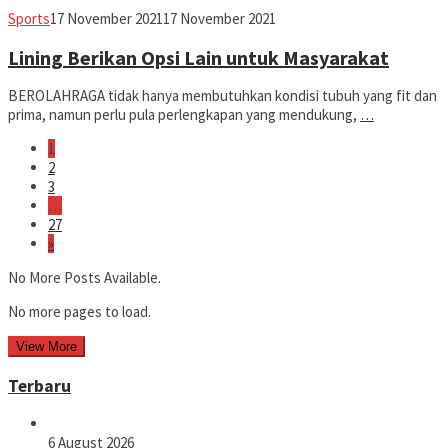
Avila
Sports
17 November 2021
17 November 2021
Dwiputra
Lining Berikan Opsi Lain untuk Masyarakat
BEROLAHRAGA tidak hanya membutuhkan kondisi tubuh yang fit dan
prima, namun perlu pula perlengkapan yang mendukung,
…
1
2
3
…
27
»
No More Posts Available.
No more pages to load.
View More
Terbaru
6 August 2026