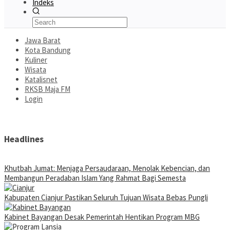
Indeks
Jawa Barat
Kota Bandung
Kuliner
Wisata
Katalisnet
RKSB Maja FM
Login
Headlines
Khutbah Jumat: Menjaga Persaudaraan, Menolak Kebencian, dan
Membangun Peradaban Islam Yang Rahmat Bagi Semesta
Kabupaten Cianjur Pastikan Seluruh Tujuan Wisata Bebas Pungli
Kabinet Bayangan Desak Pemerintah Hentikan Program MBG