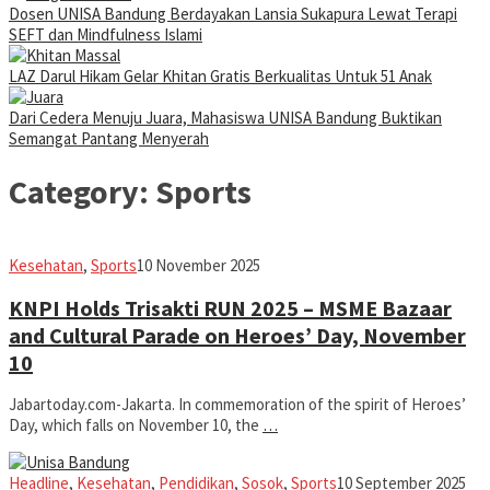
Dosen UNISA Bandung Berdayakan Lansia Sukapura Lewat Terapi
SEFT dan Mindfulness Islami
LAZ Darul Hikam Gelar Khitan Gratis Berkualitas Untuk 51 Anak
Dari Cedera Menuju Juara, Mahasiswa UNISA Bandung Buktikan
Semangat Pantang Menyerah
Category:
Sports
fathiyya
Kesehatan
,
Sports
10 November 2025
KNPI Holds Trisakti RUN 2025 – MSME Bazaar
and Cultural Parade on Heroes’ Day, November
10
Jabartoday.com-Jakarta. In commemoration of the spirit of Heroes’
Day, which falls on November 10, the
…
Iman
Headline
,
Kesehatan
,
Pendidikan
,
Sosok
,
Sports
10 September 2025