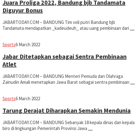
Juara Proliga 2022, Bandung bjb Tandamata
Diguyur Bonus
JABARTODAY.COM – BANDUNG Tim voli putri Bandung bjb
Tandamata mendapatkan _kadeudeuh_ atau uang pembinaan dari
…
Avila
Sports
6 March 2022
Dwiputra
Jabar Ditetapkan sebagai Sentra Pembinaan
Atlet
JABARTODAY.COM – BANDUNG Menteri Pemuda dan Olahraga
Zainudin Amali menetapkan Jawa Barat sebagai sentra pembinaan
…
Avila
Sports
6 March 2022
Dwiputra
Tarung Derajat Diharapkan Semakin Mendunia
JABARTODAY.COM – BANDUNG Sebanyak 18 kepala dinas dan kepala
biro di lingkungan Pemerintah Provinsi Jawa
…