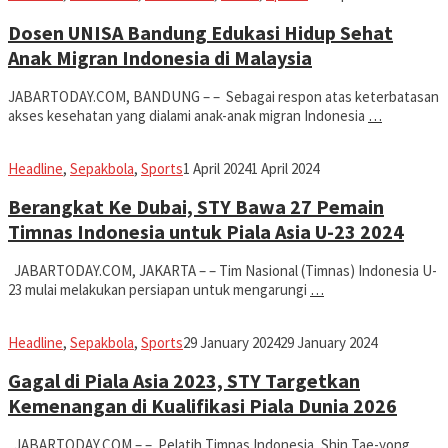
Dosen UNISA Bandung Edukasi Hidup Sehat
Anak Migran Indonesia di Malaysia
JABARTODAY.COM, BANDUNG – – Sebagai respon atas keterbatasan
akses kesehatan yang dialami anak-anak migran Indonesia
…
Iman
Headline
,
Sepakbola
,
Sports
1 April 2024
1 April 2024
Berangkat Ke Dubai, STY Bawa 27 Pemain
Timnas Indonesia untuk Piala Asia U-23 2024
JABARTODAY.COM, JAKARTA – – Tim Nasional (Timnas) Indonesia U-
23 mulai melakukan persiapan untuk mengarungi
…
Iman
Headline
,
Sepakbola
,
Sports
29 January 2024
29 January 2024
Gagal di Piala Asia 2023, STY Targetkan
Kemenangan di Kualifikasi Piala Dunia 2026
JABARTODAY.COM – – Pelatih Timnas Indonesia, Shin Tae-yong,