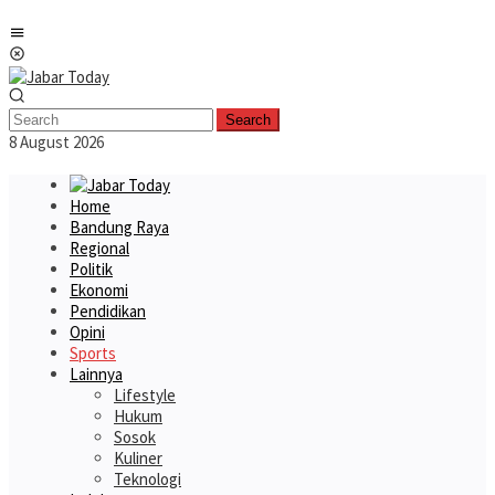
Skip
Mobile
to
Menu
content
Search
8 August 2026
Home
Bandung Raya
Regional
Politik
Ekonomi
Pendidikan
Opini
Sports
Lainnya
Lifestyle
Hukum
Sosok
Kuliner
Teknologi