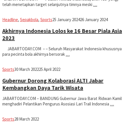
telah menetapkan target selanjutnya timnya meski
…
Iman
Headline
,
Sepakbola
,
Sports
25 January 2024
26 January 2024
Akhirnya Indonesia Lolos ke 16 Besar Piala Asia
2023
JABARTODAY.COM – – Seluruh Masyarakat Indonesia khususnya
para pecinta bola akhirnya bersorak
…
Avila
Sports
30 March 2022
25 April 2022
Dwiputra
Gubernur Dorong Kolaborasi ALTI Jabar
Kembangkan Daya Tarik Wisata
JABARTODAY.COM – BANDUNG Gubernur Jawa Barat Ridwan Kamil
menghadiri Pelantikan Pengurus Asosiasi Lari Trail Indonesia
…
Avila
Sports
28 March 2022
Dwiputra