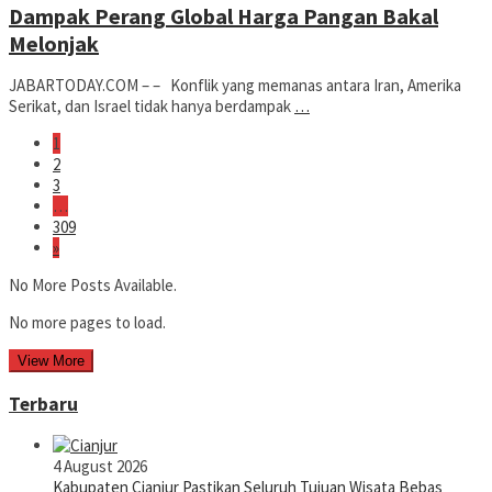
Dampak Perang Global Harga Pangan Bakal
Melonjak
JABARTODAY.COM – – Konflik yang memanas antara Iran, Amerika
Serikat, dan Israel tidak hanya berdampak
…
1
2
3
…
309
»
No More Posts Available.
No more pages to load.
View More
Terbaru
4 August 2026
Kabupaten Cianjur Pastikan Seluruh Tujuan Wisata Bebas