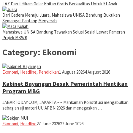
LAZ Darul Hikam Gelar Khitan Gratis Berkualitas Untuk 51 Anak
Dari Cedera Menuju Juara, Mahasiswa UNISA Bandung Buktikan
Semangat Pantang Menyerah
Mahasiswa UNISA Bandung Tawarkan Solusi Sosial Lewat Pameran
Projek MKWK
Category:
Ekonomi
Iman
Ekonomi
,
Headline
,
Pendidikan
1 August 2026
4 August 2026
Kabinet Bayangan Desak Pemerintah Hentikan
Program MBG
JABARTODAY.COM, JAKARTA – – Mahkamah Konstitusi mengabulkan
sebagian uji materi UU APBN 2026 dan menegaskan
…
Iman
Ekonomi
,
Headline
27 June 2026
27 June 2026