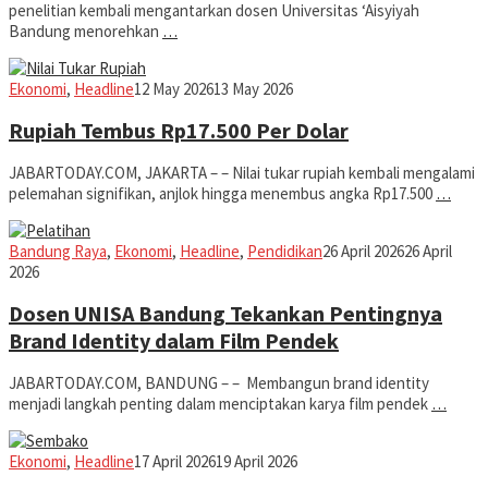
penelitian kembali mengantarkan dosen Universitas ‘Aisyiyah
Bandung menorehkan
…
Iman
Ekonomi
,
Headline
12 May 2026
13 May 2026
Rupiah Tembus Rp17.500 Per Dolar
JABARTODAY.COM, JAKARTA – – Nilai tukar rupiah kembali mengalami
pelemahan signifikan, anjlok hingga menembus angka Rp17.500
…
Iman
Bandung Raya
,
Ekonomi
,
Headline
,
Pendidikan
26 April 2026
26 April
2026
Dosen UNISA Bandung Tekankan Pentingnya
Brand Identity dalam Film Pendek
JABARTODAY.COM, BANDUNG – – Membangun brand identity
menjadi langkah penting dalam menciptakan karya film pendek
…
Iman
Ekonomi
,
Headline
17 April 2026
19 April 2026