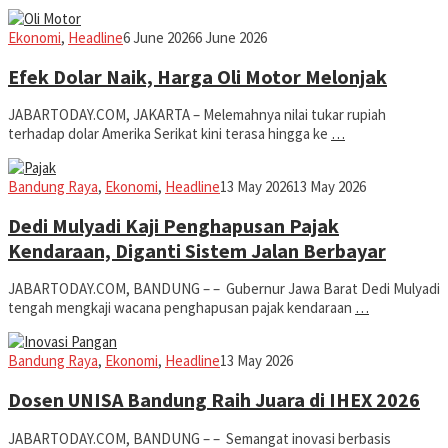
Iman
Ekonomi
,
Headline
6 June 2026
6 June 2026
Efek Dolar Naik, Harga Oli Motor Melonjak
JABARTODAY.COM, JAKARTA – Melemahnya nilai tukar rupiah
terhadap dolar Amerika Serikat kini terasa hingga ke
…
Iman
Bandung Raya
,
Ekonomi
,
Headline
13 May 2026
13 May 2026
Dedi Mulyadi Kaji Penghapusan Pajak
Kendaraan, Diganti Sistem Jalan Berbayar
JABARTODAY.COM, BANDUNG – – Gubernur Jawa Barat Dedi Mulyadi
tengah mengkaji wacana penghapusan pajak kendaraan
…
Iman
Bandung Raya
,
Ekonomi
,
Headline
13 May 2026
Dosen UNISA Bandung Raih Juara di IHEX 2026
JABARTODAY.COM, BANDUNG – – Semangat inovasi berbasis