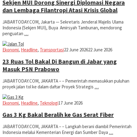
Sekjen MUI Dorong Sinergi Diplomasi Negara
dan Lembaga Filantropi Atasi Krisis Global
JABARTODAY.COM, Jakarta — Sekretaris Jenderal Majelis Ulama
Indonesia (Sekjen MUI), Buya Amirsyah Tambunan, mendorong
penguatan
…
Iman
Ekonomi
,
Headline
,
Transportasi
22 June 2026
22 June 2026
23 Ruas Tol Bakal Di Bangun di Jabar yang
Masuk PSN Prabowo
JABARTODAY.COM, JAKARTA – – Pemerintah memasukkan puluhan
proyek jalan tol ke dalam daftar Proyek Strategis
…
Iman
Ekonomi
,
Headline
,
Teknologi
17 June 2026
Gas 3 Kg Bakal Beralih ke Gas Serat Fiber
JABARTODAY.COM, JAKARTA – – Langkah berani diambil Pemerintah
Indonesia melalui Kementerian Energi dan Sumber Daya
…