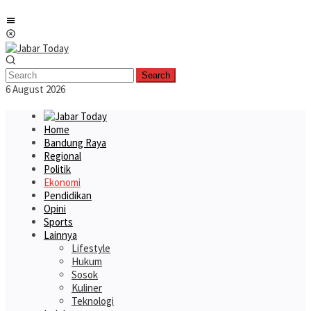
Skip
Mobile
to
Menu
content
Search
6 August 2026
Home
Bandung Raya
Regional
Politik
Ekonomi
Pendidikan
Opini
Sports
Lainnya
Lifestyle
Hukum
Sosok
Kuliner
Teknologi