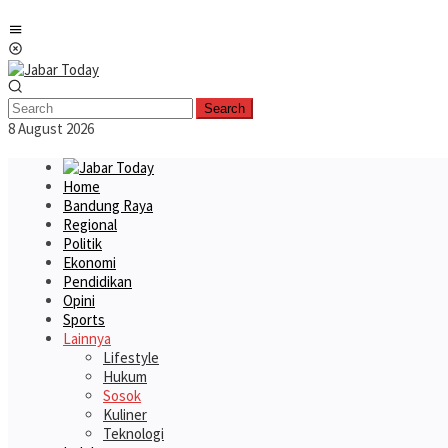
Skip
Mobile
to
Menu
content
Search
8 August 2026
Home
Bandung Raya
Regional
Politik
Ekonomi
Pendidikan
Opini
Sports
Lainnya
Lifestyle
Hukum
Sosok
Kuliner
Teknologi