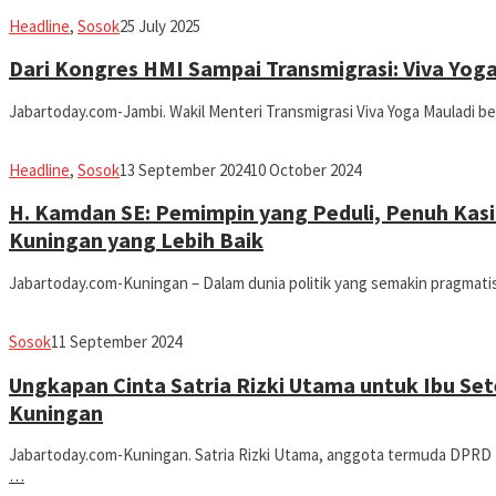
fathiyya
Headline
,
Sosok
25 July 2025
Dari Kongres HMI Sampai Transmigrasi: Viva Yog
Jabartoday.com-Jambi. Wakil Menteri Transmigrasi Viva Yoga Mauladi 
fathiyya
Headline
,
Sosok
13 September 2024
10 October 2024
H. Kamdan SE: Pemimpin yang Peduli, Penuh Kas
Kuningan yang Lebih Baik
Jabartoday.com-Kuningan – Dalam dunia politik yang semakin pragmati
fathiyya
Sosok
11 September 2024
Ungkapan Cinta Satria Rizki Utama untuk Ibu Se
Kuningan
Jabartoday.com-Kuningan. Satria Rizki Utama, anggota termuda DPRD
…