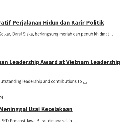
atif Perjalanan Hidup dan Karir Politik
Golkar, Darul Siska, berlangsung meriah dan penuh khidmat
…
man Leadership Award at Vietnam Leadership
outstanding leadership and contributions to
…
24
 Meninggal Usai Kecelakaan
RD Provinsi Jawa Barat dimana salah
…