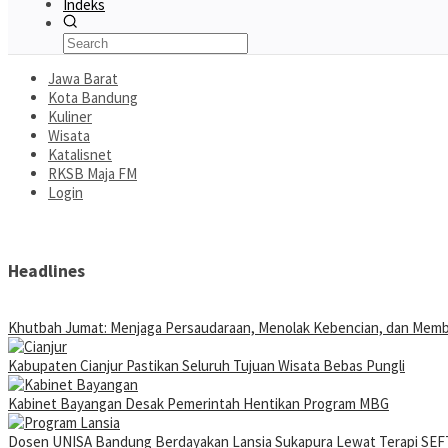
Indeks
Jawa Barat
Kota Bandung
Kuliner
Wisata
Katalisnet
RKSB Maja FM
Login
Headlines
Khutbah Jumat: Menjaga Persaudaraan, Menolak Kebencian, dan Mem
Kabupaten Cianjur Pastikan Seluruh Tujuan Wisata Bebas Pungli
Kabinet Bayangan Desak Pemerintah Hentikan Program MBG
Dosen UNISA Bandung Berdayakan Lansia Sukapura Lewat Terapi SEFT