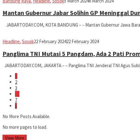
Iman
Bandung Raya
,
Headline
,
Sosok
5 March 2024
6 March 2024
Mantan Gubernur Jabar Solihin GP Meninggal Dun
JABARTODAY.COM, KOTA BANDUNG – – Mantan Gubernur Jawa Barat (
Iman
Headline
,
Sosok
22 February 2024
22 February 2024
Panglima TNI Mutasi 5 Pangdam, Ada 2 Pati Prom
JABARTODAY.COM, JAKARTA – – Panglima TNI Jenderal TNI Agus Subi
1
2
3
…
7
»
No More Posts Available.
No more pages to load.
View More