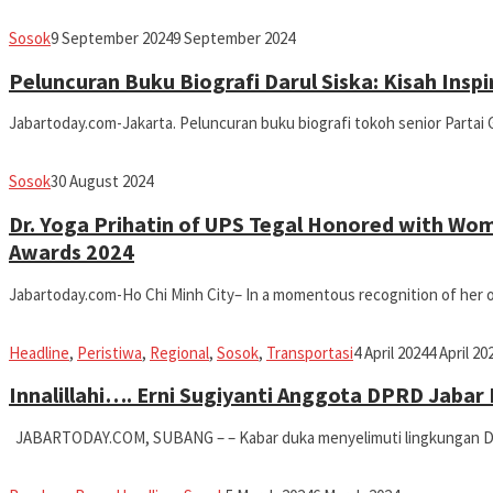
fathiyya
Sosok
9 September 2024
9 September 2024
Peluncuran Buku Biografi Darul Siska: Kisah Inspir
Jabartoday.com-Jakarta. Peluncuran buku biografi tokoh senior Partai 
fathiyya
Sosok
30 August 2024
Dr. Yoga Prihatin of UPS Tegal Honored with Wo
Awards 2024
Jabartoday.com-Ho Chi Minh City– In a momentous recognition of her 
Iman
Headline
,
Peristiwa
,
Regional
,
Sosok
,
Transportasi
4 April 2024
4 April 20
Innalillahi…. Erni Sugiyanti Anggota DPRD Jabar
JABARTODAY.COM, SUBANG – – Kabar duka menyelimuti lingkungan DP