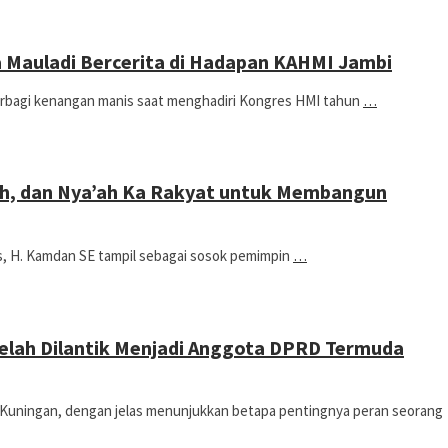
a Mauladi Bercerita di Hadapan KAHMI Jambi
berbagi kenangan manis saat menghadiri Kongres HMI tahun
…
ih, dan Nya’ah Ka Rakyat untuk Membangun
s, H. Kamdan SE tampil sebagai sosok pemimpin
…
telah Dilantik Menjadi Anggota DPRD Termuda
 Kuningan, dengan jelas menunjukkan betapa pentingnya peran seorang