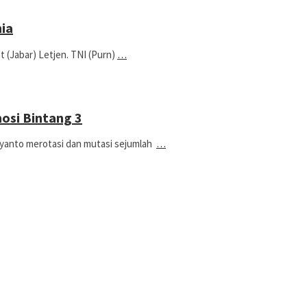
ia
Jabar) Letjen. TNI (Purn)
…
osi Bintang 3
yanto merotasi dan mutasi sejumlah
…