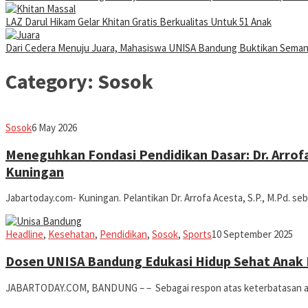
LAZ Darul Hikam Gelar Khitan Gratis Berkualitas Untuk 51 Anak
Dari Cedera Menuju Juara, Mahasiswa UNISA Bandung Buktikan Sema
Category:
Sosok
fathiyya
Sosok
6 May 2026
Meneguhkan Fondasi Pendidikan Dasar: Dr. Arrof
Kuningan
Jabartoday.com- Kuningan. Pelantikan Dr. Arrofa Acesta, S.P., M.Pd. s
Iman
Headline
,
Kesehatan
,
Pendidikan
,
Sosok
,
Sports
10 September 2025
Dosen UNISA Bandung Edukasi Hidup Sehat Anak M
JABARTODAY.COM, BANDUNG – – Sebagai respon atas keterbatasan aks