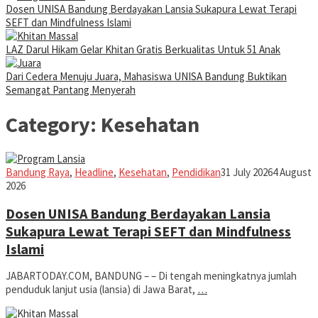
Dosen UNISA Bandung Berdayakan Lansia Sukapura Lewat Terapi
SEFT dan Mindfulness Islami
LAZ Darul Hikam Gelar Khitan Gratis Berkualitas Untuk 51 Anak
Dari Cedera Menuju Juara, Mahasiswa UNISA Bandung Buktikan
Semangat Pantang Menyerah
Category:
Kesehatan
Iman
Bandung Raya
,
Headline
,
Kesehatan
,
Pendidikan
31 July 2026
4 August
2026
Dosen UNISA Bandung Berdayakan Lansia
Sukapura Lewat Terapi SEFT dan Mindfulness
Islami
JABARTODAY.COM, BANDUNG – – Di tengah meningkatnya jumlah
penduduk lanjut usia (lansia) di Jawa Barat,
…