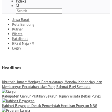
Indeks
Jawa Barat
Kota Bandung
Kuliner
Wisata
Katalisnet
RKSB Maja FM
Login
Headlines
Khutbah Jumat: Menjaga Persaudaraan, Menolak Kebencian, dan
Membangun Peradaban Islam Yang Rahmat Bagi Semesta
Kabupaten Cianjur Pastikan Seluruh Tujuan Wisata Bebas Pungli
Kabinet Bayangan Desak Pemerintah Hentikan Program MBG