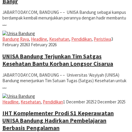
Banjir
JABARTODAY.COM, BANDUNG – – UNISA Bandung sebagai kampus
berdampak kembali menunjukkan perannya dengan hadir membantu
…
Iman
Bandung Raya
,
Headline
,
Kesehatan
,
Pendidikan
,
Peristiwa
3
February 2026
3 February 2026
UNISA Bandung Terjunkan Tim Satgas
Kesehatan Bantu Korban Longsor Cisarua
JABARTODAY.COM, BANDUNG – – Universitas ‘Aisyiyah (UNISA)
Bandung menerjunkan Tim Satuan Tugas (Satgas) Kesehatan untuk
…
Iman
Headline
,
Kesehatan
,
Pendidikan
1 December 2025
2 December 2025
IHT Komplementer Prodi S1 Keperawatan
UNISA Bandung Hadirkan Pembelajaran
Berbasis Pengalaman