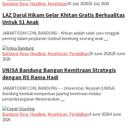
Iman
Bandung Raya
,
Headline
,
Kesehatan
30 July 2026
30 July 2026
LAZ Darul Hikam Gelar Khitan Gratis Berkualitas
Untuk 51 Anak
JABARTODAY.COM, BANDUNG – Khitan adalah salah satu tonggak
penting dalam perjalanan tumbuh kembang seorang anak
…
Iman
Bandung Raya
,
Headline
,
Kesehatan
,
Pendidikan
29 June 2026
29 June
2026
UNISA Bandung Bangun Kemitraan Strategis
dengan RS Rama Hadi
JABARTODAY.COM, BANDUNG – – Universitas ‘Aisyiyah (UNISA)
Bandung kembali memperluas jejaring kemitraan melalui
penandatanganan Memorandum
…
Iman
Bandung Raya
,
Headline
,
Kesehatan
,
Pendidikan
4 June 2026
4 June
2026