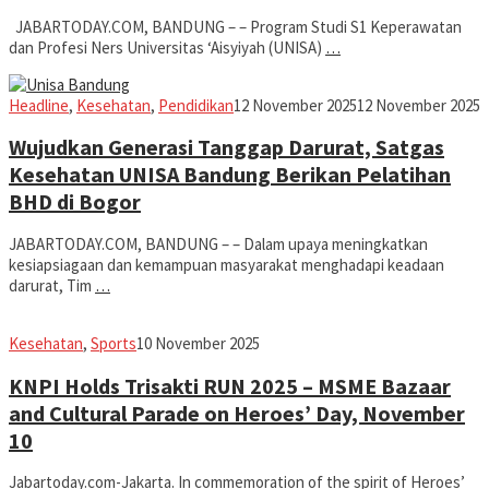
JABARTODAY.COM, BANDUNG – – Program Studi S1 Keperawatan
dan Profesi Ners Universitas ‘Aisyiyah (UNISA)
…
Iman
Headline
,
Kesehatan
,
Pendidikan
12 November 2025
12 November 2025
Wujudkan Generasi Tanggap Darurat, Satgas
Kesehatan UNISA Bandung Berikan Pelatihan
BHD di Bogor
JABARTODAY.COM, BANDUNG – – Dalam upaya meningkatkan
kesiapsiagaan dan kemampuan masyarakat menghadapi keadaan
darurat, Tim
…
fathiyya
Kesehatan
,
Sports
10 November 2025
KNPI Holds Trisakti RUN 2025 – MSME Bazaar
and Cultural Parade on Heroes’ Day, November
10
Jabartoday.com-Jakarta. In commemoration of the spirit of Heroes’