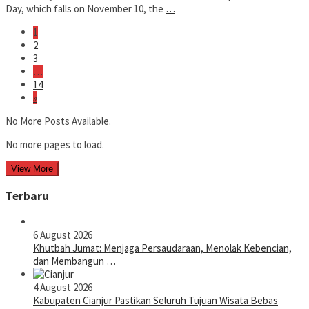
Day, which falls on November 10, the
…
1
2
3
…
14
»
No More Posts Available.
No more pages to load.
View More
Terbaru
6 August 2026
Khutbah Jumat: Menjaga Persaudaraan, Menolak Kebencian,
dan Membangun …
4 August 2026
Kabupaten Cianjur Pastikan Seluruh Tujuan Wisata Bebas