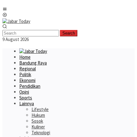
Skip
Mobile
to
Menu
content
Search
9 August 2026
Home
Bandung Raya
Regional
Politik
Ekonomi
Pendidikan
Opini
Sports
Lainnya
Lifestyle
Hukum
Sosok
Kuliner
Teknologi