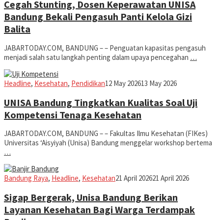
Cegah Stunting, Dosen Keperawatan UNISA
Bandung Bekali Pengasuh Panti Kelola Gizi
Balita
JABARTODAY.COM, BANDUNG – – Penguatan kapasitas pengasuh
menjadi salah satu langkah penting dalam upaya pencegahan
…
Iman
Headline
,
Kesehatan
,
Pendidikan
12 May 2026
13 May 2026
UNISA Bandung Tingkatkan Kualitas Soal Uji
Kompetensi Tenaga Kesehatan
JABARTODAY.COM, BANDUNG – – Fakultas Ilmu Kesehatan (FIKes)
Universitas ‘Aisyiyah (Unisa) Bandung menggelar workshop bertema
…
Iman
Bandung Raya
,
Headline
,
Kesehatan
21 April 2026
21 April 2026
Sigap Bergerak, Unisa Bandung Berikan
Layanan Kesehatan Bagi Warga Terdampak