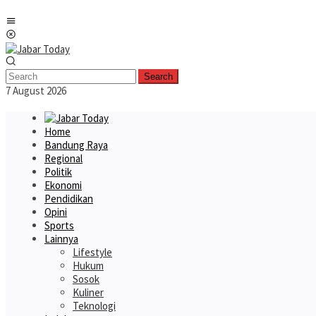
Skip
Mobile
to
Menu
content
Search
7 August 2026
Home
Bandung Raya
Regional
Politik
Ekonomi
Pendidikan
Opini
Sports
Lainnya
Lifestyle
Hukum
Sosok
Kuliner
Teknologi