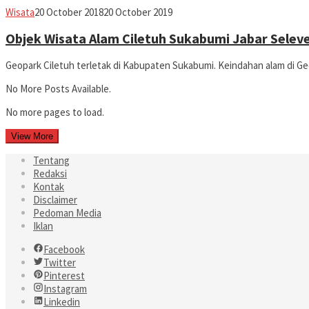
Jabar
Wisata
20 October 2018
20 October 2019
Today
Objek Wisata Alam Ciletuh Sukabumi Jabar Selev
Geopark Ciletuh terletak di Kabupaten Sukabumi. Keindahan alam di 
No More Posts Available.
No more pages to load.
View More
Tentang
Redaksi
Kontak
Disclaimer
Pedoman Media
Iklan
Facebook
Twitter
Pinterest
Instagram
Linkedin