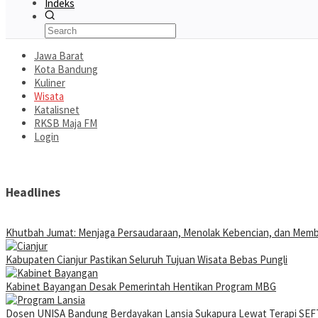
Indeks
Jawa Barat
Kota Bandung
Kuliner
Wisata
Katalisnet
RKSB Maja FM
Login
Headlines
Khutbah Jumat: Menjaga Persaudaraan, Menolak Kebencian, dan Mem
Kabupaten Cianjur Pastikan Seluruh Tujuan Wisata Bebas Pungli
Kabinet Bayangan Desak Pemerintah Hentikan Program MBG
Dosen UNISA Bandung Berdayakan Lansia Sukapura Lewat Terapi SEFT