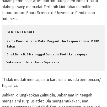
dalam pembinaan atlet dan didukung oleh infrastruktur
olahraga yang memadai. Terlebih kini Jabar memiliki
Laboratorium Sport Science di Universitas Pendidikan
Indonesia.
BERITA TERKAIT
Nama Provinsi Jabar Bakal Berganti, Ini Respon Komisi I DPRD
Jabar
Dirut Bank BJB Meninggal Dunia,Ini Profil Lengkapnya
Vaksinasi di Jabar Terus Dipercepat
“Tidak mudah mencapai itu karena harus ada pembinaan,”
tegasnya.
Bahkan, diungkapkan Zainudin, Jabar saat ini tengah
mengalami surplus atlet. Dia mengemukakan, saat
penyelenggaraan PON XX di Papua hampir semua provinsi