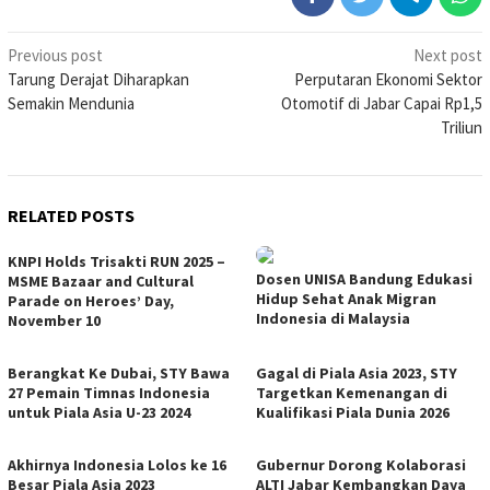
Post
Previous post
Next post
Tarung Derajat Diharapkan
Perputaran Ekonomi Sektor
navigation
Semakin Mendunia
Otomotif di Jabar Capai Rp1,5
Triliun
RELATED POSTS
KNPI Holds Trisakti RUN 2025 –
Dosen UNISA Bandung Edukasi
MSME Bazaar and Cultural
Hidup Sehat Anak Migran
Parade on Heroes’ Day,
Indonesia di Malaysia
November 10
Berangkat Ke Dubai, STY Bawa
Gagal di Piala Asia 2023, STY
27 Pemain Timnas Indonesia
Targetkan Kemenangan di
untuk Piala Asia U-23 2024
Kualifikasi Piala Dunia 2026
Akhirnya Indonesia Lolos ke 16
Gubernur Dorong Kolaborasi
Besar Piala Asia 2023
ALTI Jabar Kembangkan Daya