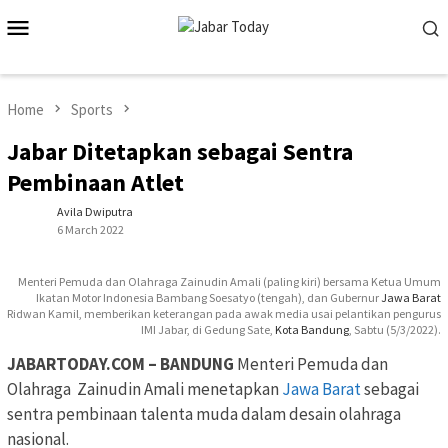
Skip
Mobile
to
Menu
content
Home
Sports
Jabar Ditetapkan sebagai Sentra
Pembinaan Atlet
Avila Dwiputra
6 March 2022
Menteri Pemuda dan Olahraga Zainudin Amali (paling kiri) bersama Ketua Umum
Ikatan Motor Indonesia Bambang Soesatyo (tengah), dan Gubernur
Jawa Barat
Ridwan Kamil, memberikan keterangan pada awak media usai pelantikan pengurus
IMI Jabar, di Gedung Sate,
Kota Bandung
, Sabtu (5/3/2022).
JABARTODAY.COM – BANDUNG
Menteri Pemuda dan
Olahraga Zainudin Amali menetapkan
Jawa Barat
sebagai
sentra pembinaan talenta muda dalam desain olahraga
nasional.