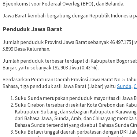
Bijeenkomst voor Federaal Overleg (BFO), dan Belanda.
Jawa Barat kembali bergabung dengan Republik Indonesia pa
Penduduk Jawa Barat
Jumlah penduduk Provinsi Jawa Barat sebanyak 46.497.175 ji
5.899 Desa/Kelurahan.
Jumlah penduduk terbesar terdapat di Kabupaten Bogor seban
Banjar, yaitu sebanyak 192.903 Jiwa (0,43 %).
Berdasarkan Peraturan Daerah Provinsi Jawa Barat No. 5 Ta
Bahasa, tiga penduduk asli Jawa Barat (Jabar) yaitu
Sunda
,
C
Suku Sunda merupakan penduduk mayoritas di Jawa B
Suku Cirebon tersebar di sekitar Kota Cirebon dan Ka
Kabupaten Subang, dan sebagian Kabupaten Karawang. 
dari Bahasa Jawa, Sunda, Arab, dan China yang mereka s
Bahasa Sunda tersendiri yang disebut Bahasa Sunda Cir
Suku Betawi tinggal daerah perbatasan dengan DKI Jaka