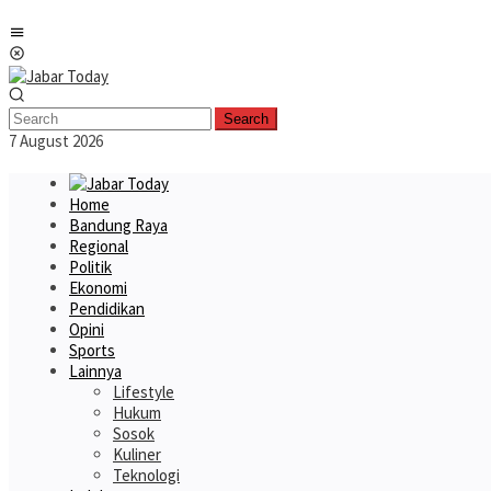
Skip
Mobile
to
Menu
content
Search
7 August 2026
Home
Bandung Raya
Regional
Politik
Ekonomi
Pendidikan
Opini
Sports
Lainnya
Lifestyle
Hukum
Sosok
Kuliner
Teknologi