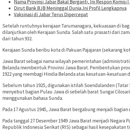
Nama Provinsi Jabar Bakal Berganti, Ini Respon Komisi 
Dirut Bank BJB Meninggal Dunia,Ini Profil Lengkapnya
Vaksinasi di Jabar Terus Dipercepat
Setelah runtuhnya kerajaan Tarumanagara, kekuasaan di bagi
dilanjutkan oleh Kerajaan Sunda. Salah satu prasasti dari za
dari tahun 932.
Kerajaan Sunda beribu kota di Pakuan Pajajaran (sekarang kot
Jawa Barat sebagai nama wilayah pemerintahan (administrati
Belanda membentuk Provinsi Jawa Barat. Pembentukan provi
1922 yang membagi Hindia Belanda atas kesatuan-kesatuan da
Sebelum tahun 1925, digunakan istilah Soendalanden (Tatar 
menyebut bagian Pulau Jawa di sebelah barat Sungai Cilosar
menggunakan bahasa Sunda.
Pada 17 Agustus 1945, Jawa Barat bergabung menjadi bagian d
Pada tanggal 27 Desember 1949 Jawa Barat menjadi Negara P
Republik Indonesia Serikat (RIS) sebagai hasil kesepakatan 