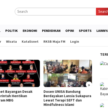
Searc
L
POLITIK
EKONOMI
PENDIDIKAN
OPINI
SPORTS
LAINNY
r
Wisata
Katalisnet
RKSB Maja FM
Login
TER
LAZ Dar
Gratis 
Anak
»
net Bayangan Desak
Dosen UNISA Bandung
rintah Hentikan
Berdayakan Lansia Sukapura
ram MBG
Lewat Terapi SEFT dan
Mindfulness Islami