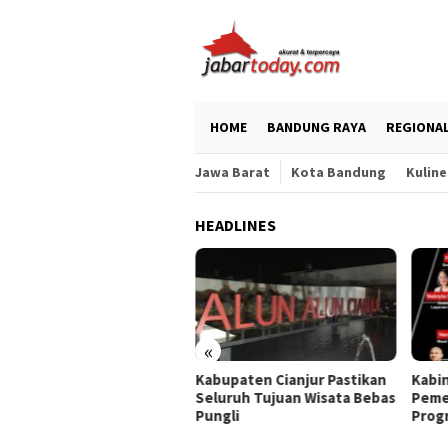
Skip
to
content
HOME
BANDUNG RAYA
REGIONA
Jawa Barat
Kota Bandung
Kuline
HEADLINES
hasiswa UNISA Bandung
arkan Solusi Sosial
wat Pameran Projek MKWK
«
Kabupaten Cianjur Pastikan
Kabi
Seluruh Tujuan Wisata Bebas
Peme
Pungli
Prog