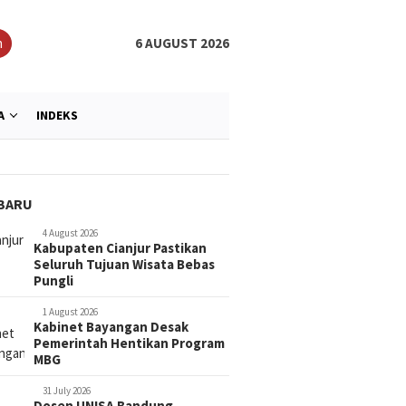
h
6 AUGUST 2026
A
INDEKS
BARU
4 August 2026
Kabupaten Cianjur Pastikan
ul Hikam Gelar Khitan
Mahasisw
Seluruh Tujuan Wisata Bebas
Berkualitas Untuk 51
Tawarkan 
Pungli
Lewat Pa
1 August 2026
Kabinet Bayangan Desak
Pemerintah Hentikan Program
Dari Cedera Menuju Juara,
MBG
Mahasiswa UNISA Bandung
Buktikan Semangat Pantang
Menyerah
31 July 2026
Dosen UNISA Bandung