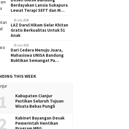
Berdayakan Lansia Sukapura
Lewat Terapi SEFT dan M…
30 July 2026
LAZ Darul Hikam Gelar Khitan
Gratis Berkualitas Untuk 51
Anak
29 July 2026
Dari Cedera Menuju Juara,
Mahasiswa UNISA Bandung
Buktikan Semangat Pa…
NDING THIS WEEK
1
Kabupaten Cianjur
Pastikan Seluruh Tujuan
Wisata Bebas Pungli
2
Kabinet Bayangan Desak
Pemerintah Hentikan
Program MBG