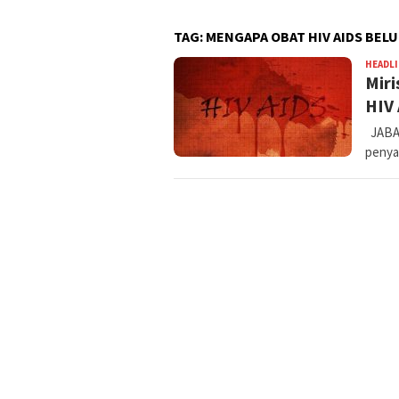
TAG:
MENGAPA OBAT HIV AIDS BEL
HEADL
Miri
HIV 
JABAR
penyak