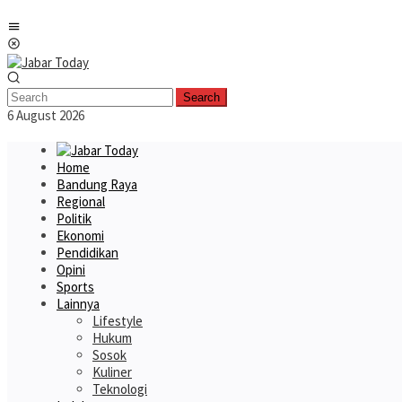
Skip
Mobile
to
Menu
content
Search
6 August 2026
Home
Bandung Raya
Regional
Politik
Ekonomi
Pendidikan
Opini
Sports
Lainnya
Lifestyle
Hukum
Sosok
Kuliner
Teknologi