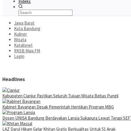
Indeks
Jawa Barat
Kota Bandung
Kuliner
Wisata
Katalisnet
RKSB Maja FM
Login
Headlines
Kabupaten Cianjur Pastikan Seluruh Tujuan Wisata Bebas Pungli
Kabinet Bayangan Desak Pemerintah Hentikan Program MBG
Dosen UNISA Bandung Berdayakan Lansia Sukapura Lewat Terapi SEFT
LAZ Darul Hikam Gelar Khitan Gratis Berkualitas Untuk 51 Anak