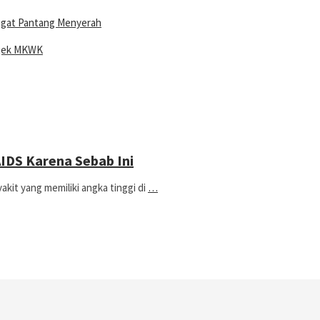
ngat Pantang Menyerah
ojek MKWK
 AIDS Karena Sebab Ini
t yang memiliki angka tinggi di
…