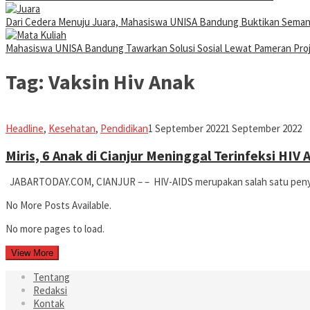
Dari Cedera Menuju Juara, Mahasiswa UNISA Bandung Buktikan Sema
Mahasiswa UNISA Bandung Tawarkan Solusi Sosial Lewat Pameran Pr
Tag:
Vaksin Hiv Anak
Iman
Headline
,
Kesehatan
,
Pendidikan
1 September 2022
1 September 2022
Miris, 6 Anak di Cianjur Meninggal Terinfeksi HIV
JABARTODAY.COM, CIANJUR – – HIV-AIDS merupakan salah satu penyaki
No More Posts Available.
No more pages to load.
View More
Tentang
Redaksi
Kontak