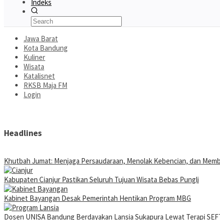
Indeks
Jawa Barat
Kota Bandung
Kuliner
Wisata
Katalisnet
RKSB Maja FM
Login
Headlines
Khutbah Jumat: Menjaga Persaudaraan, Menolak Kebencian, dan Mem
Kabupaten Cianjur Pastikan Seluruh Tujuan Wisata Bebas Pungli
Kabinet Bayangan Desak Pemerintah Hentikan Program MBG
Dosen UNISA Bandung Berdayakan Lansia Sukapura Lewat Terapi SEFT