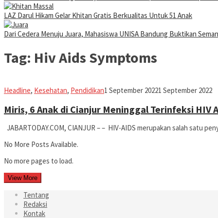
LAZ Darul Hikam Gelar Khitan Gratis Berkualitas Untuk 51 Anak
Dari Cedera Menuju Juara, Mahasiswa UNISA Bandung Buktikan Sema
Tag:
Hiv Aids Symptoms
Iman
Headline
,
Kesehatan
,
Pendidikan
1 September 2022
1 September 2022
Miris, 6 Anak di Cianjur Meninggal Terinfeksi HIV
JABARTODAY.COM, CIANJUR – – HIV-AIDS merupakan salah satu penyaki
No More Posts Available.
No more pages to load.
View More
Tentang
Redaksi
Kontak