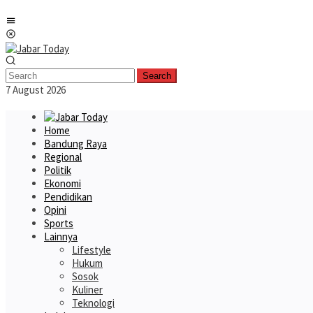
Skip
Mobile
to
Menu
content
Search
7 August 2026
Home
Bandung Raya
Regional
Politik
Ekonomi
Pendidikan
Opini
Sports
Lainnya
Lifestyle
Hukum
Sosok
Kuliner
Teknologi