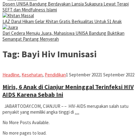
Dosen UNISA Bandung Berdayakan Lansia Sukapura Lewat Terapi
SEFT dan Mindfulness Islami
LAZ Darul Hikam Gelar Khitan Gratis Berkualitas Untuk 51 Anak
Dari Cedera Menuju Juara, Mahasiswa UNISA Bandung Buktikan
Semangat Pantang Menyerah
Tag:
Bayi Hiv Imunisasi
Iman
Headline
,
Kesehatan
,
Pendidikan
1 September 2022
1 September 2022
Miris, 6 Anak di Cianjur Meninggal Terinfeksi HIV
AIDS Karena Sebab Ini
JABARTODAY.COM, CIANJUR – – HIV-AIDS merupakan salah satu
penyakit yang memiliki angka tinggi di
…
No More Posts Available.
No more pages to load.