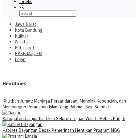
Indeks
Jawa Barat
Kota Bandung
Kuliner
Wisata
Katalisnet
RKSB Maja FM
Login
Headlines
Khutbah Jumat: Menjaga Persaudaraan, Menolak Kebencian, dan
Membangun Peradaban Islam Yang Rahmat Bagi Semesta
Kabupaten Cianjur Pastikan Seluruh Tujuan Wisata Bebas Pungli
Kabinet Bayangan Desak Pemerintah Hentikan Program MBG