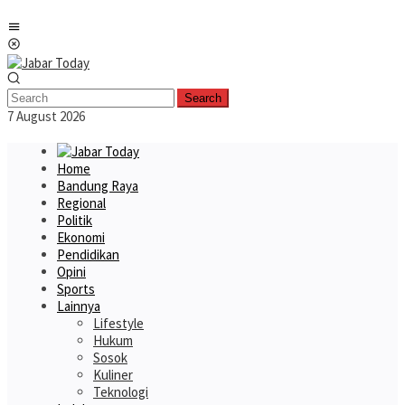
Skip
Mobile
to
Menu
content
Search
7 August 2026
Home
Bandung Raya
Regional
Politik
Ekonomi
Pendidikan
Opini
Sports
Lainnya
Lifestyle
Hukum
Sosok
Kuliner
Teknologi