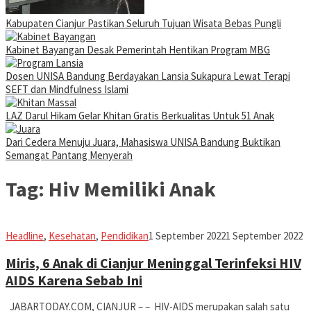
Kabupaten Cianjur Pastikan Seluruh Tujuan Wisata Bebas Pungli
Kabinet Bayangan Desak Pemerintah Hentikan Program MBG
Dosen UNISA Bandung Berdayakan Lansia Sukapura Lewat Terapi
SEFT dan Mindfulness Islami
LAZ Darul Hikam Gelar Khitan Gratis Berkualitas Untuk 51 Anak
Dari Cedera Menuju Juara, Mahasiswa UNISA Bandung Buktikan
Semangat Pantang Menyerah
Tag:
Hiv Memiliki Anak
Iman
Headline
,
Kesehatan
,
Pendidikan
1 September 2022
1 September 2022
Miris, 6 Anak di Cianjur Meninggal Terinfeksi HIV
AIDS Karena Sebab Ini
JABARTODAY.COM, CIANJUR – – HIV-AIDS merupakan salah satu