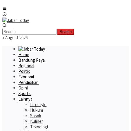
Skip
Mobile
to
Menu
content
Search
7 August 2026
Home
Bandung Raya
Regional
Politik
Ekonomi
Pendidikan
Opini
Sports
Lainnya
Lifestyle
Hukum
Sosok
Kuliner
Teknologi