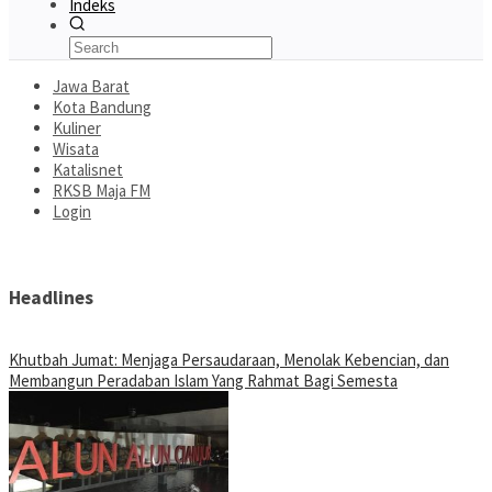
Indeks
Jawa Barat
Kota Bandung
Kuliner
Wisata
Katalisnet
RKSB Maja FM
Login
Headlines
Khutbah Jumat: Menjaga Persaudaraan, Menolak Kebencian, dan
Membangun Peradaban Islam Yang Rahmat Bagi Semesta