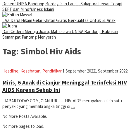
Dosen UNISA Bandung Berdayakan Lansia Sukapura Lewat Terapi
SEFT dan Mindfulness Islami
LAZ Darul Hikam Gelar Khitan Gratis Berkualitas Untuk 51 Anak
Dari Cedera Menuju Juara, Mahasiswa UNISA Bandung Buktikan
Semangat Pantang Menyerah
Tag:
Simbol Hiv Aids
Iman
Headline
,
Kesehatan
,
Pendidikan
1 September 2022
1 September 2022
Miris, 6 Anak di Cianjur Meninggal Terinfeksi HIV
AIDS Karena Sebab Ini
JABARTODAY.COM, CIANJUR – – HIV-AIDS merupakan salah satu
penyakit yang memiliki angka tinggi di
…
No More Posts Available.
No more pages to load.