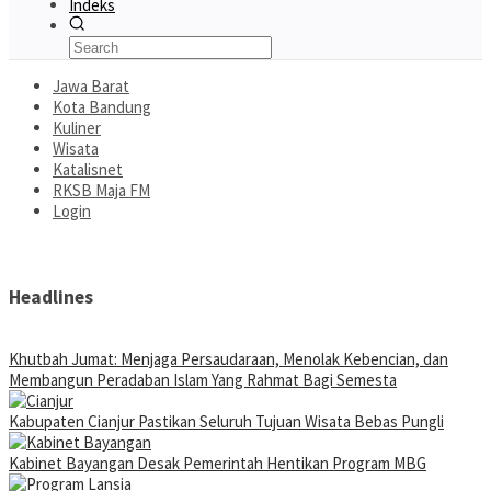
Indeks
Jawa Barat
Kota Bandung
Kuliner
Wisata
Katalisnet
RKSB Maja FM
Login
Headlines
Khutbah Jumat: Menjaga Persaudaraan, Menolak Kebencian, dan
Membangun Peradaban Islam Yang Rahmat Bagi Semesta
Kabupaten Cianjur Pastikan Seluruh Tujuan Wisata Bebas Pungli
Kabinet Bayangan Desak Pemerintah Hentikan Program MBG