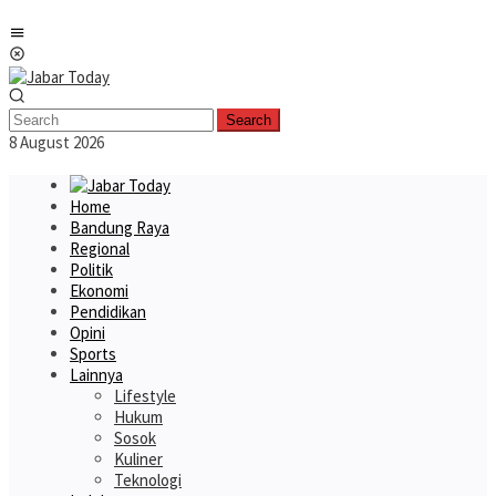
Skip
Mobile
to
Menu
content
Search
8 August 2026
Home
Bandung Raya
Regional
Politik
Ekonomi
Pendidikan
Opini
Sports
Lainnya
Lifestyle
Hukum
Sosok
Kuliner
Teknologi