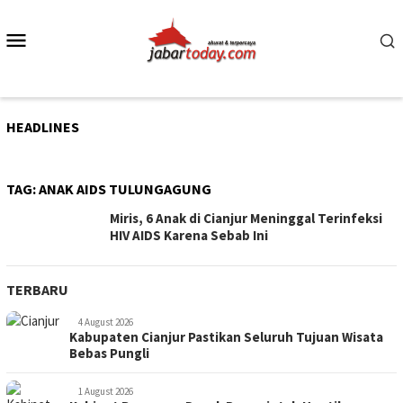
Skip
to
Mobile
content
Menu
HEADLINES
TAG:
ANAK AIDS TULUNGAGUNG
Miris, 6 Anak di Cianjur Meninggal Terinfeksi
HIV AIDS Karena Sebab Ini
TERBARU
4 August 2026
Kabupaten Cianjur Pastikan Seluruh Tujuan Wisata
Bebas Pungli
1 August 2026