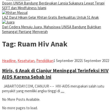
Dosen UNISA Bandung Berdayakan Lansia Sukapura Lewat Terapi
SEFT dan Mindfulness Islami
LAZ Darul Hikam Gelar Khitan Gratis Berkualitas Untuk 51 Anak
Dari Cedera Menuju Juara, Mahasiswa UNISA Bandung Buktikan
Semangat Pantang Menyerah
Tag:
Ruam Hiv Anak
Iman
Headline
,
Kesehatan
,
Pendidikan
1 September 2022
1 September 2022
Miris, 6 Anak di Cianjur Meninggal Terinfeksi HIV
AIDS Karena Sebab Ini
JABARTODAY.COM, CIANJUR – – HIV-AIDS merupakan salah satu
penyakit yang memiliki angka tinggi di
…
No More Posts Available.
No more pages to load.