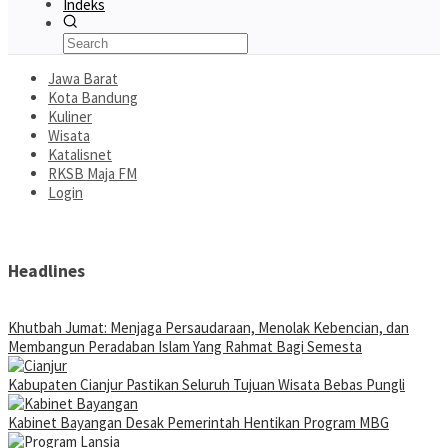
Indeks
Jawa Barat
Kota Bandung
Kuliner
Wisata
Katalisnet
RKSB Maja FM
Login
Headlines
Khutbah Jumat: Menjaga Persaudaraan, Menolak Kebencian, dan
Membangun Peradaban Islam Yang Rahmat Bagi Semesta
Kabupaten Cianjur Pastikan Seluruh Tujuan Wisata Bebas Pungli
Kabinet Bayangan Desak Pemerintah Hentikan Program MBG