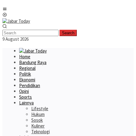
Skip
Mobile
to
Menu
content
Search
9 August 2026
Home
Bandung Raya
Regional
Politik
Ekonomi
Pendidikan
Opini
Sports
Lainnya
Lifestyle
Hukum
Sosok
Kuliner
Teknologi