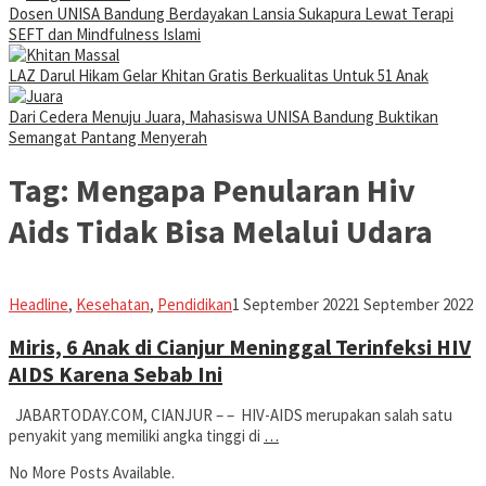
Dosen UNISA Bandung Berdayakan Lansia Sukapura Lewat Terapi
SEFT dan Mindfulness Islami
LAZ Darul Hikam Gelar Khitan Gratis Berkualitas Untuk 51 Anak
Dari Cedera Menuju Juara, Mahasiswa UNISA Bandung Buktikan
Semangat Pantang Menyerah
Tag:
Mengapa Penularan Hiv
Aids Tidak Bisa Melalui Udara
Iman
Headline
,
Kesehatan
,
Pendidikan
1 September 2022
1 September 2022
Miris, 6 Anak di Cianjur Meninggal Terinfeksi HIV
AIDS Karena Sebab Ini
JABARTODAY.COM, CIANJUR – – HIV-AIDS merupakan salah satu
penyakit yang memiliki angka tinggi di
…
No More Posts Available.