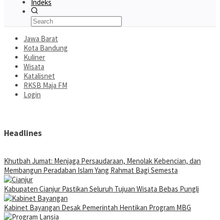
Indeks
Jawa Barat
Kota Bandung
Kuliner
Wisata
Katalisnet
RKSB Maja FM
Login
Headlines
Khutbah Jumat: Menjaga Persaudaraan, Menolak Kebencian, dan
Membangun Peradaban Islam Yang Rahmat Bagi Semesta
Kabupaten Cianjur Pastikan Seluruh Tujuan Wisata Bebas Pungli
Kabinet Bayangan Desak Pemerintah Hentikan Program MBG