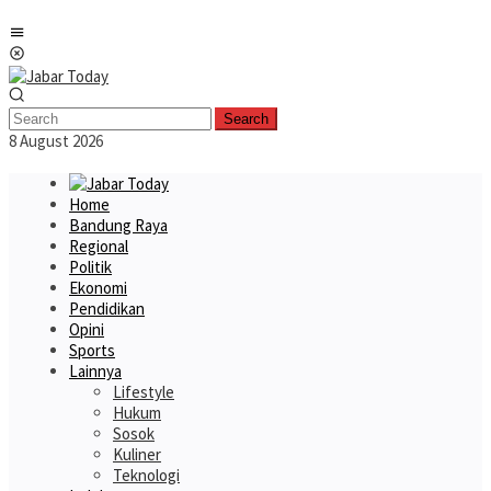
Skip
Mobile
to
Menu
content
Search
8 August 2026
Home
Bandung Raya
Regional
Politik
Ekonomi
Pendidikan
Opini
Sports
Lainnya
Lifestyle
Hukum
Sosok
Kuliner
Teknologi