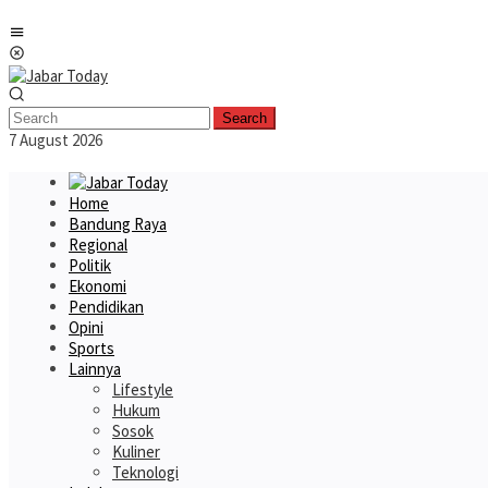
Skip
Mobile
to
Menu
content
Search
7 August 2026
Home
Bandung Raya
Regional
Politik
Ekonomi
Pendidikan
Opini
Sports
Lainnya
Lifestyle
Hukum
Sosok
Kuliner
Teknologi