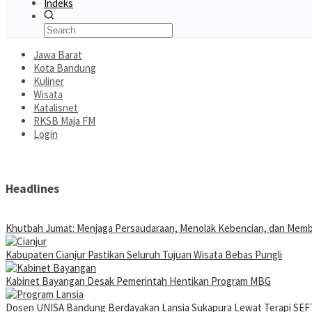
Indeks
Jawa Barat
Kota Bandung
Kuliner
Wisata
Katalisnet
RKSB Maja FM
Login
Headlines
Khutbah Jumat: Menjaga Persaudaraan, Menolak Kebencian, dan Mem
Kabupaten Cianjur Pastikan Seluruh Tujuan Wisata Bebas Pungli
Kabinet Bayangan Desak Pemerintah Hentikan Program MBG
Dosen UNISA Bandung Berdayakan Lansia Sukapura Lewat Terapi SEFT