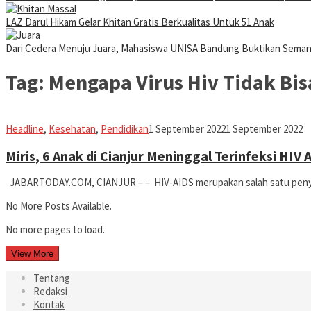
LAZ Darul Hikam Gelar Khitan Gratis Berkualitas Untuk 51 Anak
Dari Cedera Menuju Juara, Mahasiswa UNISA Bandung Buktikan Sema
Tag:
Mengapa Virus Hiv Tidak Bis
Iman
Headline
,
Kesehatan
,
Pendidikan
1 September 2022
1 September 2022
Miris, 6 Anak di Cianjur Meninggal Terinfeksi HIV
JABARTODAY.COM, CIANJUR – – HIV-AIDS merupakan salah satu penyaki
No More Posts Available.
No more pages to load.
View More
Tentang
Redaksi
Kontak