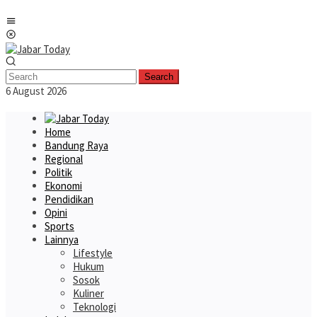
Skip
Mobile
to
Menu
content
Search
6 August 2026
Home
Bandung Raya
Regional
Politik
Ekonomi
Pendidikan
Opini
Sports
Lainnya
Lifestyle
Hukum
Sosok
Kuliner
Teknologi