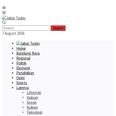
Skip
Mobile
to
Menu
content
Search
7 August 2026
Home
Bandung Raya
Regional
Politik
Ekonomi
Pendidikan
Opini
Sports
Lainnya
Lifestyle
Hukum
Sosok
Kuliner
Teknologi