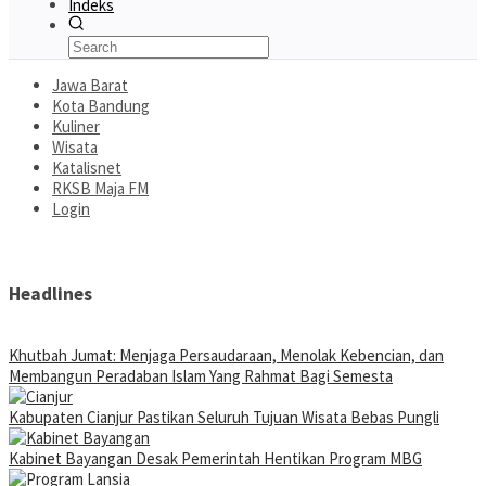
Indeks
Jawa Barat
Kota Bandung
Kuliner
Wisata
Katalisnet
RKSB Maja FM
Login
Headlines
Khutbah Jumat: Menjaga Persaudaraan, Menolak Kebencian, dan
Membangun Peradaban Islam Yang Rahmat Bagi Semesta
Kabupaten Cianjur Pastikan Seluruh Tujuan Wisata Bebas Pungli
Kabinet Bayangan Desak Pemerintah Hentikan Program MBG