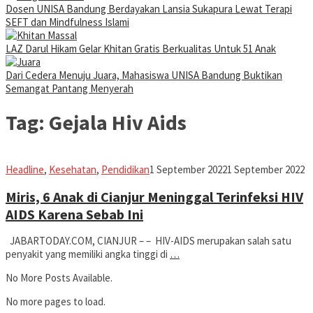
Dosen UNISA Bandung Berdayakan Lansia Sukapura Lewat Terapi
SEFT dan Mindfulness Islami
LAZ Darul Hikam Gelar Khitan Gratis Berkualitas Untuk 51 Anak
Dari Cedera Menuju Juara, Mahasiswa UNISA Bandung Buktikan
Semangat Pantang Menyerah
Tag:
Gejala Hiv Aids
Iman
Headline
,
Kesehatan
,
Pendidikan
1 September 2022
1 September 2022
Miris, 6 Anak di Cianjur Meninggal Terinfeksi HIV
AIDS Karena Sebab Ini
JABARTODAY.COM, CIANJUR – – HIV-AIDS merupakan salah satu
penyakit yang memiliki angka tinggi di
…
No More Posts Available.
No more pages to load.