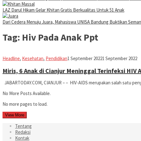
LAZ Darul Hikam Gelar Khitan Gratis Berkualitas Untuk 51 Anak
Dari Cedera Menuju Juara, Mahasiswa UNISA Bandung Buktikan Sema
Tag:
Hiv Pada Anak Ppt
Iman
Headline
,
Kesehatan
,
Pendidikan
1 September 2022
1 September 2022
Miris, 6 Anak di Cianjur Meninggal Terinfeksi HIV
JABARTODAY.COM, CIANJUR – – HIV-AIDS merupakan salah satu penyaki
No More Posts Available.
No more pages to load.
View More
Tentang
Redaksi
Kontak