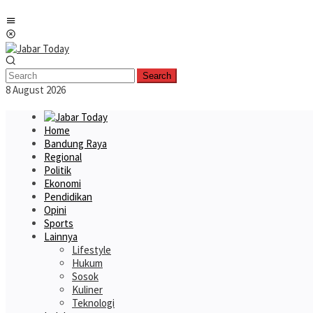
Skip
Mobile
to
Menu
content
Search
8 August 2026
Home
Bandung Raya
Regional
Politik
Ekonomi
Pendidikan
Opini
Sports
Lainnya
Lifestyle
Hukum
Sosok
Kuliner
Teknologi