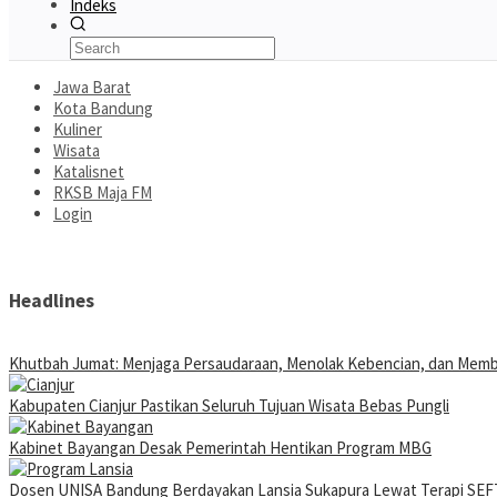
Indeks
Jawa Barat
Kota Bandung
Kuliner
Wisata
Katalisnet
RKSB Maja FM
Login
Headlines
Khutbah Jumat: Menjaga Persaudaraan, Menolak Kebencian, dan Mem
Kabupaten Cianjur Pastikan Seluruh Tujuan Wisata Bebas Pungli
Kabinet Bayangan Desak Pemerintah Hentikan Program MBG
Dosen UNISA Bandung Berdayakan Lansia Sukapura Lewat Terapi SEFT