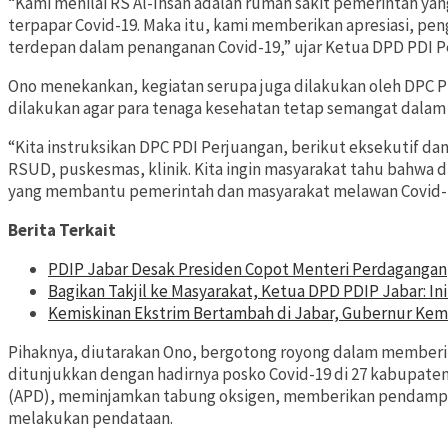
“Kami menilai RS Al-Ihsan adalah rumah sakit pemerintah y
terpapar Covid-19. Maka itu, kami memberikan apresiasi, pen
terdepan dalam penanganan Covid-19,” ujar Ketua DPD PDI P
Ono menekankan, kegiatan serupa juga dilakukan oleh DPC PDI
dilakukan agar para tenaga kesehatan tetap semangat dala
“Kita instruksikan DPC PDI Perjuangan, berikut eksekutif da
RSUD, puskesmas, klinik. Kita ingin masyarakat tahu bahwa 
yang membantu pemerintah dan masyarakat melawan Covid-1
Berita Terkait
PDIP Jabar Desak Presiden Copot Menteri Perdagangan
Bagikan Takjil ke Masyarakat, Ketua DPD PDIP Jabar: I
Kemiskinan Ekstrim Bertambah di Jabar, Gubernur Ke
Pihaknya, diutarakan Ono, bergotong royong dalam memberi
ditunjukkan dengan hadirnya posko Covid-19 di 27 kabupaten
(APD), meminjamkan tabung oksigen, memberikan pendampin
melakukan pendataan.