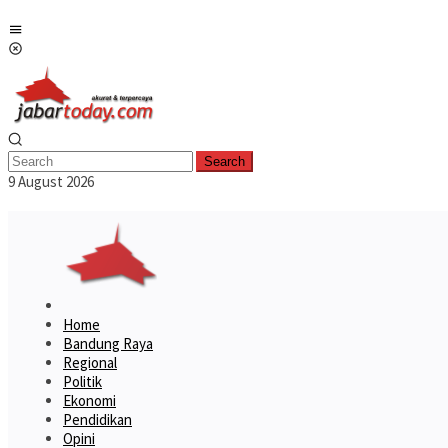
Skip
Mobile
to
Menu
content
Search
9 August 2026
Home
Bandung Raya
Regional
Politik
Ekonomi
Pendidikan
Opini