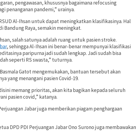
nggaran, pengawasan, khususnya bagaimana refocusing
agi penanganan pandemi,” urainya.
RSUD Al-Ihsan untuk dapat meningkatkan klasifikasinya. Hal
di Bandung Raya, semakin meningkat.
san, salah satunya adalah ruang untuk pasien stroke.
bar
, sehingga Al-Ihsan ini benar-benar mempunyai klasifikasi
editasinya paripurna jadi sudah lengkap. Jadi sudah bisa
dah seperti RS swasta,” tuturnya.
 Basmala Gatot mengemukakan, bantuan tersebut akan
nya yang menangani pasien Covid-19.
isini memang prioritas, akan kita bagikan kepada seluruh
ni pasien covid,” katanya.
 Perjuangan Jabar juga memberikan piagam penghargaan
Ketua DPD PDI Perjuangan Jabar Ono Surono juga membawakan