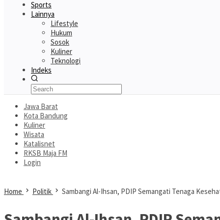
Sports
Lainnya
Lifestyle
Hukum
Sosok
Kuliner
Teknologi
Indeks
Jawa Barat
Kota Bandung
Kuliner
Wisata
Katalisnet
RKSB Maja FM
Login
Home
Politik
Sambangi Al-Ihsan, PDIP Semangati Tenaga Keseha
Sambangi Al-Ihsan, PDIP Seman