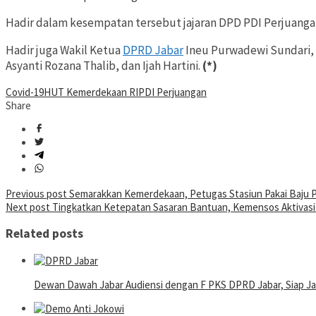
Hadir dalam kesempatan tersebut jajaran DPD PDI Perjuangan d
Hadir juga Wakil Ketua
DPRD Jabar
Ineu Purwadewi Sundari, 
Asyanti Rozana Thalib, dan Ijah Hartini.
(*)
Covid-19
HUT Kemerdekaan RI
PDI Perjuangan
Share
Post
Previous post
Semarakkan Kemerdekaan, Petugas Stasiun Pakai Baju 
Next post
Tingkatkan Ketepatan Sasaran Bantuan, Kemensos Aktivasi 
navigation
Related posts
Dewan Dawah Jabar Audiensi dengan F PKS DPRD Jabar, Siap Ja