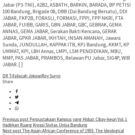
Jabar (P3-TNI), A2B2, ASBATH, BARKIN, BARADA, BP PETISI
100 Bandung, Brigade 08, DBB (Dai Bandung Bersatu), DDI
JABAR, FKP2B, FORASLI, FORMASI, FPPI, FPP NKRI, FTA
JABAR, FUIBB, GARIS, GBN JABAR, GBC, GEBRAK, GEMA
ANNAS, GEMA JABAR, Gerakan Bakti Kencana, GERAK
JABAR, GPKR JABAR, IKHTAH, INSAN AMANAH, Jawara
Sunda, JUNDULLAH, KAPPAK ITB, KPJ Bandung, KKMT, KP
UMMAT, KPI, LBH Annas, LMPI, LSM PENDIDIKAN, MBU,
MMP, PAS JABAR, PRAMBOS, Relawan PU Jabar, SIG4P, WIB
JABAR. [ ]
DR Tifa
Ijazah Jokowi
Roy Suryo
Share
Post
Previous post
Perpustakaan Kampus yang Hidup: Cibay-keun Vol. 1
Hadirkan Ruang Kreasi Sivitas Unisa Bandung
navigation
Next post
The Asian-African Conference of 1955: The Ideological