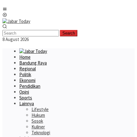
Skip
Mobile
to
Menu
content
Search
8 August 2026
Home
Bandung Raya
Regional
Politik
Ekonomi
Pendidikan
Opini
Sports
Lainnya
Lifestyle
Hukum
Sosok
Kuliner
Teknologi