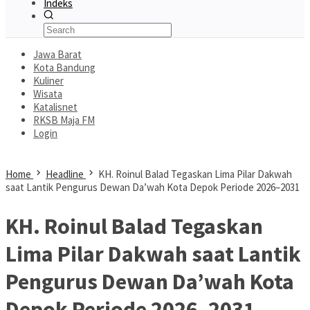
Indeks
Jawa Barat
Kota Bandung
Kuliner
Wisata
Katalisnet
RKSB Maja FM
Login
Home
Headline
KH. Roinul Balad Tegaskan Lima Pilar Dakwah
saat Lantik Pengurus Dewan Da’wah Kota Depok Periode 2026–2031
KH. Roinul Balad Tegaskan
Lima Pilar Dakwah saat Lantik
Pengurus Dewan Da’wah Kota
Depok Periode 2026–2031