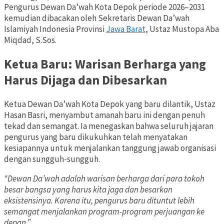
Pengurus Dewan Da’wah Kota Depok periode 2026–2031
kemudian dibacakan oleh Sekretaris Dewan Da’wah
Islamiyah Indonesia Provinsi
Jawa Barat
, Ustaz Mustopa Aba
Miqdad, S.Sos.
Ketua Baru: Warisan Berharga yang
Harus Dijaga dan Dibesarkan
Ketua Dewan Da’wah Kota Depok yang baru dilantik, Ustaz
Hasan Basri, menyambut amanah baru ini dengan penuh
tekad dan semangat. Ia menegaskan bahwa seluruh jajaran
pengurus yang baru dikukuhkan telah menyatakan
kesiapannya untuk menjalankan tanggung jawab organisasi
dengan sungguh-sungguh.
“Dewan Da’wah adalah warisan berharga dari para tokoh
besar bangsa yang harus kita jaga dan besarkan
eksistensinya. Karena itu, pengurus baru dituntut lebih
semangat menjalankan program-program perjuangan ke
depan,”