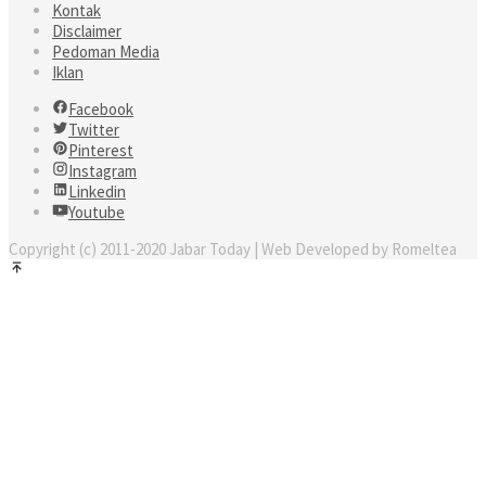
Kontak
Disclaimer
Pedoman Media
Iklan
Facebook
Twitter
Pinterest
Instagram
Linkedin
Youtube
Copyright (c) 2011-2020 Jabar Today | Web Developed by Romeltea