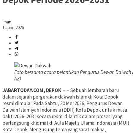
Iman
1 June 2026
Foto bersama acara pelantikan Pengurus Dewan Da’wah K
AZ)
JABARTODAY.COM, DEPOK
– – Sebuah lembaran baru
dalam sejarah pergerakan dakwah Islam di Kota Depok
resmi dimulai. Pada Sabtu, 30 Mei 2026, Pengurus Dewan
Da’wah Islamiyah Indonesia (DDII) Kota Depok untuk masa
bakti 2026–2031 secara resmi dilantik dalam prosesi yang
berlangsung khidmat di Aula Majelis Ulama Indonesia (MUI)
Kota Depok. Mengusung tema yang sarat makna,