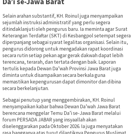
Da’i se-Jawa Barat
Selain arahan substantif, KH. Roinul juga menyampaikan
sejumlah instruksi administratif yang perlu segera
ditindaklanjuti oleh pengurus baru. Ia meminta agar Surat
Keterangan Terdaftar (SKT) di Kesbangpol setempat segera
diperpanjang sebagai syarat legalitas organisasi. Selain itu,
pengurus didorong untuk mengadakan rapat koordinasi
secara rutin setiap pekan agar gerak dakwah dapat lebih
terencana, terarah, dan tertata dengan baik. Laporan
tertulis kepada Dewan Da’wah Provinsi Jawa Barat juga
diminta untuk disampaikan secara berkala guna
memastikan kepengurusan dapat dimonitor dan dibina
secara berkelanjutan.
Sebagai penutup yang menggembirakan, KH. Roinul
menyampaikan kabar bahwa Dewan Da’wah Jawa Barat
berencana menggelar Temu Da’i se-Jawa Barat melalui
forum PERSADA JABAR yang insyaallah akan
diselenggarakan pada Oktober 2026. Ia juga menyatakan
rasa bangganya atas turut dilantiknya Pengurus Muslimat