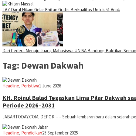
LAZ Darul Hikam Gelar Khitan Gratis Berkualitas Untuk 51 Anak
Dari Cedera Menuju Juara, Mahasiswa UNISA Bandung Buktikan Sema
Tag:
Dewan Dakwah
Iman
Headline
,
Peristiwa
1 June 2026
KH. Roinul Balad Tegaskan Lima Pilar Dakwah s
Periode 2026–2031
JABARTODAY.COM, DEPOK – – Sebuah lembaran baru dalam sejarah pe
Iman
Headline
,
Pendidikan
25 September 2025