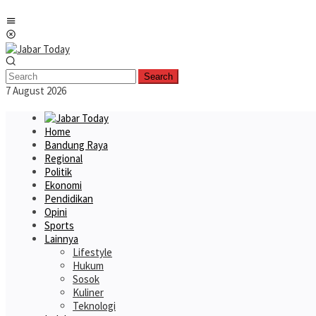
Skip
Mobile
to
Menu
content
Search
7 August 2026
Home
Bandung Raya
Regional
Politik
Ekonomi
Pendidikan
Opini
Sports
Lainnya
Lifestyle
Hukum
Sosok
Kuliner
Teknologi