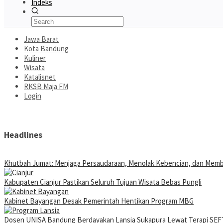
Indeks
Jawa Barat
Kota Bandung
Kuliner
Wisata
Katalisnet
RKSB Maja FM
Login
Headlines
Khutbah Jumat: Menjaga Persaudaraan, Menolak Kebencian, dan Mem
Kabupaten Cianjur Pastikan Seluruh Tujuan Wisata Bebas Pungli
Kabinet Bayangan Desak Pemerintah Hentikan Program MBG
Dosen UNISA Bandung Berdayakan Lansia Sukapura Lewat Terapi SEFT