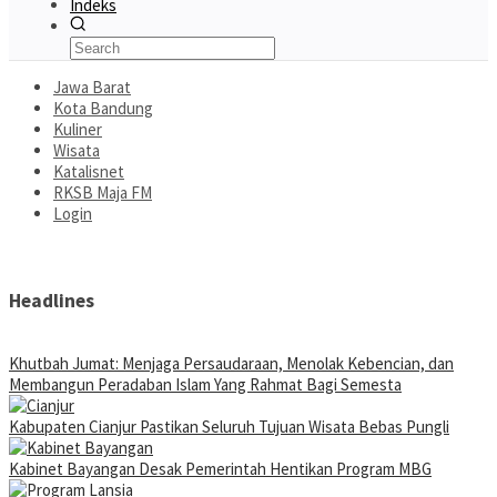
Indeks
Jawa Barat
Kota Bandung
Kuliner
Wisata
Katalisnet
RKSB Maja FM
Login
Headlines
Khutbah Jumat: Menjaga Persaudaraan, Menolak Kebencian, dan
Membangun Peradaban Islam Yang Rahmat Bagi Semesta
Kabupaten Cianjur Pastikan Seluruh Tujuan Wisata Bebas Pungli
Kabinet Bayangan Desak Pemerintah Hentikan Program MBG