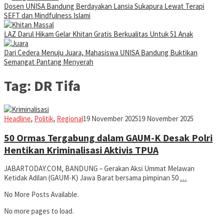
Dosen UNISA Bandung Berdayakan Lansia Sukapura Lewat Terapi
SEFT dan Mindfulness Islami
LAZ Darul Hikam Gelar Khitan Gratis Berkualitas Untuk 51 Anak
Dari Cedera Menuju Juara, Mahasiswa UNISA Bandung Buktikan
Semangat Pantang Menyerah
Tag:
DR Tifa
Iman
Headline
,
Politik
,
Regional
19 November 2025
19 November 2025
50 Ormas Tergabung dalam GAUM-K Desak Polri
Hentikan Kriminalisasi Aktivis TPUA
JABARTODAY.COM, BANDUNG – Gerakan Aksi Ummat Melawan
Ketidak Adilan (GAUM-K) Jawa Barat bersama pimpinan 50
…
No More Posts Available.
No more pages to load.