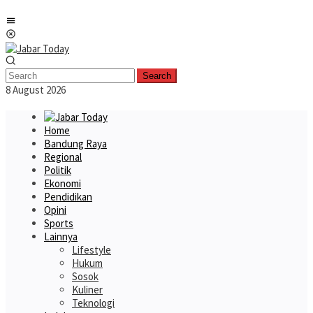
Skip
Mobile
to
Menu
content
Search
8 August 2026
Home
Bandung Raya
Regional
Politik
Ekonomi
Pendidikan
Opini
Sports
Lainnya
Lifestyle
Hukum
Sosok
Kuliner
Teknologi