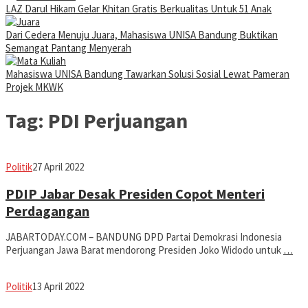
LAZ Darul Hikam Gelar Khitan Gratis Berkualitas Untuk 51 Anak
Dari Cedera Menuju Juara, Mahasiswa UNISA Bandung Buktikan
Semangat Pantang Menyerah
Mahasiswa UNISA Bandung Tawarkan Solusi Sosial Lewat Pameran
Projek MKWK
Tag:
PDI Perjuangan
Avila
Politik
27 April 2022
Dwiputra
PDIP Jabar Desak Presiden Copot Menteri
Perdagangan
JABARTODAY.COM – BANDUNG DPD Partai Demokrasi Indonesia
Perjuangan Jawa Barat mendorong Presiden Joko Widodo untuk
…
Avila
Politik
13 April 2022
Dwiputra