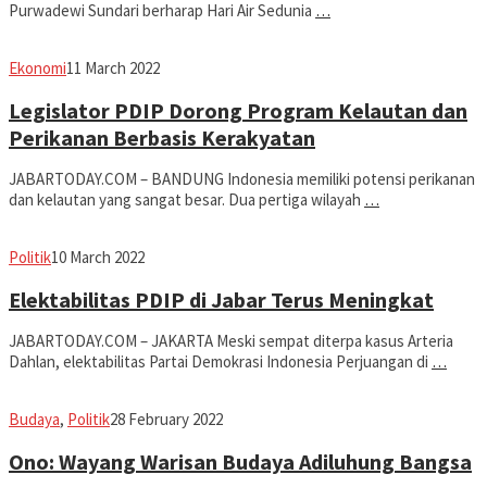
Purwadewi Sundari berharap Hari Air Sedunia
…
Avila
Ekonomi
11 March 2022
Dwiputra
Legislator PDIP Dorong Program Kelautan dan
Perikanan Berbasis Kerakyatan
JABARTODAY.COM – BANDUNG Indonesia memiliki potensi perikanan
dan kelautan yang sangat besar. Dua pertiga wilayah
…
Avila
Politik
10 March 2022
Dwiputra
Elektabilitas PDIP di Jabar Terus Meningkat
JABARTODAY.COM – JAKARTA Meski sempat diterpa kasus Arteria
Dahlan, elektabilitas Partai Demokrasi Indonesia Perjuangan di
…
Avila
Budaya
,
Politik
28 February 2022
Dwiputra
Ono: Wayang Warisan Budaya Adiluhung Bangsa