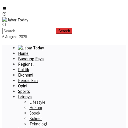
Skip
Mobile
to
Menu
content
Search
6 August 2026
Home
Bandung Raya
Regional
Politik
Ekonomi
Pendidikan
Opini
Sports
Lainnya
Lifestyle
Hukum
Sosok
Kuliner
Teknologi