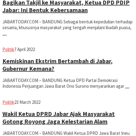
Bagikan Takjil ke Masyarakat, Ketua DPD PDIP
Jabar: Ini Bentuk Kebersamaan
JABARTODAY.COM – BANDUNG Sebagai bentuk kepedulian terhadap
sesama, khususnya masyarakat yang tengah menjalani ibadah puasa,
…
Avila
Politik
7 April 2022
Dwiputra
Kemiskinan Ekstrim Bertambah di Jabar,
Gubernur Kemana?
JABARTODAY.COM – BANDUNG Ketua DPD Partai Demokrasi
Indonesia Perjuangan Jawa Barat Ono Surono menyarankan agar
…
Avila
Politik
23 March 2022
Dwiputra
Wakil Ketua DPRD Jabar Ajak Masyarakat
Gotong Royong Jaga Kelestarian Alam
JABARTODAY.COM – BANDUNG Wakil Ketua DPRD Jawa Barat Ineu