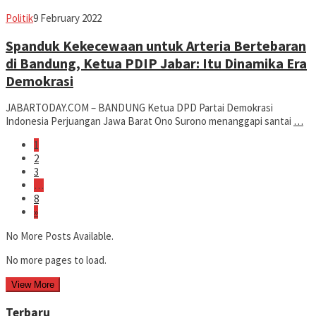
Avila
Politik
9 February 2022
Dwiputra
Spanduk Kekecewaan untuk Arteria Bertebaran
di Bandung, Ketua PDIP Jabar: Itu Dinamika Era
Demokrasi
JABARTODAY.COM – BANDUNG Ketua DPD Partai Demokrasi
Indonesia Perjuangan Jawa Barat Ono Surono menanggapi santai
…
1
2
3
…
8
»
No More Posts Available.
No more pages to load.
View More
Terbaru