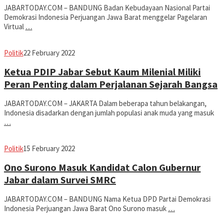
JABARTODAY.COM – BANDUNG Badan Kebudayaan Nasional Partai
Demokrasi Indonesia Perjuangan Jawa Barat menggelar Pagelaran
Virtual
…
Avila
Politik
22 February 2022
Dwiputra
Ketua PDIP Jabar Sebut Kaum Milenial Miliki
Peran Penting dalam Perjalanan Sejarah Bangsa
JABARTODAY.COM – JAKARTA Dalam beberapa tahun belakangan,
Indonesia disadarkan dengan jumlah populasi anak muda yang masuk
…
Avila
Politik
15 February 2022
Dwiputra
Ono Surono Masuk Kandidat Calon Gubernur
Jabar dalam Survei SMRC
JABARTODAY.COM – BANDUNG Nama Ketua DPD Partai Demokrasi
Indonesia Perjuangan Jawa Barat Ono Surono masuk
…