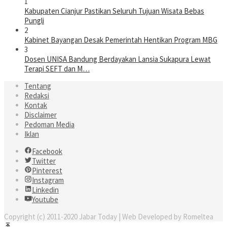
1
Kabupaten Cianjur Pastikan Seluruh Tujuan Wisata Bebas
Pungli
2
Kabinet Bayangan Desak Pemerintah Hentikan Program MBG
3
Dosen UNISA Bandung Berdayakan Lansia Sukapura Lewat
Terapi SEFT dan M…
Tentang
Redaksi
Kontak
Disclaimer
Pedoman Media
Iklan
Facebook
Twitter
Pinterest
Instagram
Linkedin
Youtube
Copyright (c) 2011-2020 Jabar Today | Web Developed by Romeltea