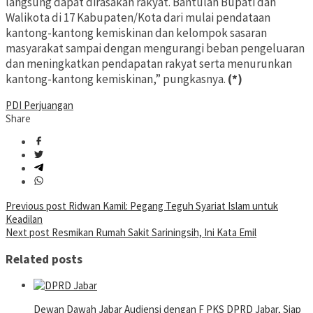
langsung dapat dirasakan rakyat. Bantulah Bupati dan
Walikota di 17 Kabupaten/Kota dari mulai pendataan
kantong-kantong kemiskinan dan kelompok sasaran
masyarakat sampai dengan mengurangi beban pengeluaran
dan meningkatkan pendapatan rakyat serta menurunkan
kantong-kantong kemiskinan,” pungkasnya.
(*)
PDI Perjuangan
Share
Post
Previous post
Ridwan Kamil: Pegang Teguh Syariat Islam untuk
Keadilan
navigation
Next post
Resmikan Rumah Sakit Sariningsih, Ini Kata Emil
Related posts
Dewan Dawah Jabar Audiensi dengan F PKS DPRD Jabar, Siap