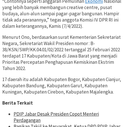
“Contohnya seperti anggaran Pemulihan
Ekonomi
Nasional
yang lebih banyak membangun creative centre, pusat
budaya, alun-alun sampai pagar-pagar bangunan. Hampir
tidak ada peranannya,” tegas anggota Komisi IV DPR RI ini
dalam keterangannya, Kamis (7/4/2022).
Menurut Ono, berdasarkan surat Kementerian Sekretariat
Negara, Sekretariat Wakil Presiden nomor : B-
38/KSN/SWP/KK.04.01/02/2022 tertanggal 25 Februari 2022
terdapat 17 Kabupaten/Kota di Jawa Barat yang menjadi
Prioritas Percepatan Penghapusan Kemiskinan Ekstrim
Tahun 2022.
17 daerah itu adalah Kabupaten Bogor, Kabupaten Cianjur,
Kabupaten Bandung, Kabupaten Garut, Kabupaten
Kuningan, Kabupaten Cirebon, Kabupaten Majalengka.
Berita Terkait
PDIP Jabar Desak Presiden Copot Menteri
Perdagangan
Bagikan Takjil ke Masyarakat, Ketua DPD PDIP Jabar: