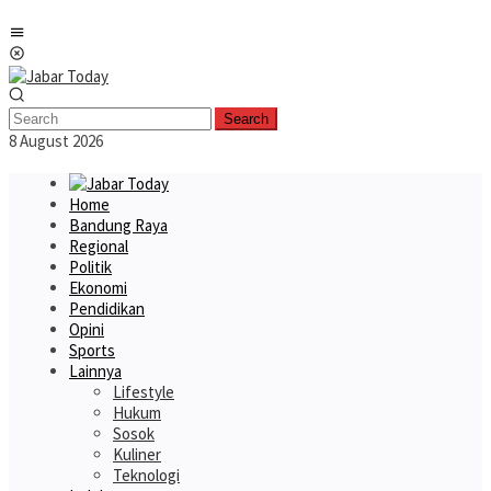
Skip
Mobile
to
Menu
content
Search
8 August 2026
Home
Bandung Raya
Regional
Politik
Ekonomi
Pendidikan
Opini
Sports
Lainnya
Lifestyle
Hukum
Sosok
Kuliner
Teknologi