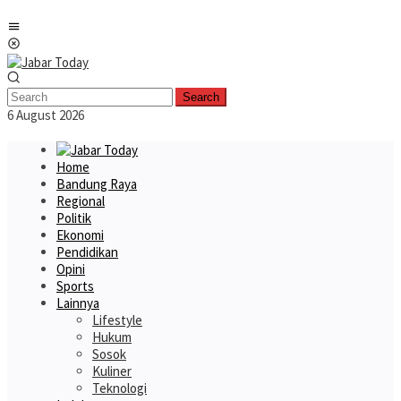
Skip
Mobile
to
Menu
content
Search
6 August 2026
Home
Bandung Raya
Regional
Politik
Ekonomi
Pendidikan
Opini
Sports
Lainnya
Lifestyle
Hukum
Sosok
Kuliner
Teknologi