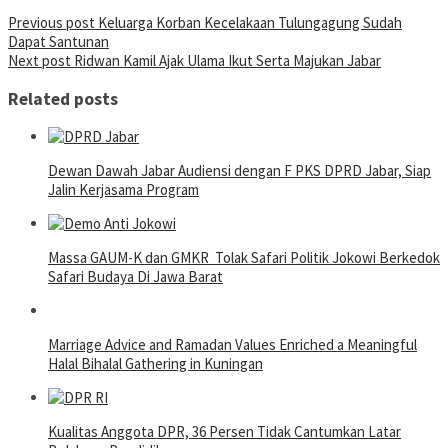
Post
Previous post
Keluarga Korban Kecelakaan Tulungagung Sudah
Dapat Santunan
navigation
Next post
Ridwan Kamil Ajak Ulama Ikut Serta Majukan Jabar
Related posts
Dewan Dawah Jabar Audiensi dengan F PKS DPRD Jabar, Siap
Jalin Kerjasama Program
Massa GAUM-K dan GMKR Tolak Safari Politik Jokowi Berkedok
Safari Budaya Di Jawa Barat
Marriage Advice and Ramadan Values Enriched a Meaningful
Halal Bihalal Gathering in Kuningan
Kualitas Anggota DPR, 36 Persen Tidak Cantumkan Latar