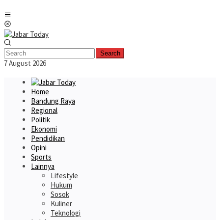
Skip
Mobile
to
Menu
content
Search
7 August 2026
Home
Bandung Raya
Regional
Politik
Ekonomi
Pendidikan
Opini
Sports
Lainnya
Lifestyle
Hukum
Sosok
Kuliner
Teknologi