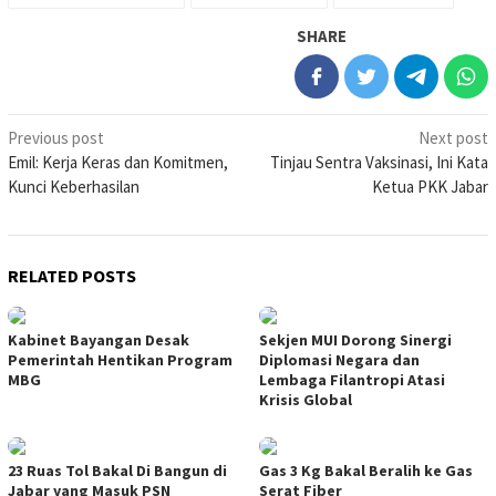
SHARE
Post
Previous post
Next post
Emil: Kerja Keras dan Komitmen,
Tinjau Sentra Vaksinasi, Ini Kata
navigation
Kunci Keberhasilan
Ketua PKK Jabar
RELATED POSTS
Kabinet Bayangan Desak
Sekjen MUI Dorong Sinergi
Pemerintah Hentikan Program
Diplomasi Negara dan
MBG
Lembaga Filantropi Atasi
Krisis Global
23 Ruas Tol Bakal Di Bangun di
Gas 3 Kg Bakal Beralih ke Gas
Jabar yang Masuk PSN
Serat Fiber