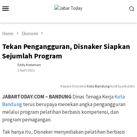
Skip
Mobile
to
Menu
content
Home
Ekonomi
Tekan Pengangguran, Disnaker Siapkan
Sejumlah Program
Eddy Koesman
3 April 2021
Kepala Disnaker
Kota Bandung
Arief Syaifuddin
JABARTODAY.COM – BANDUNG
Dinas Tenaga Kerja
Kota
Bandung
terus berupaya menekan angka pengangguran
melalui program pelatihan berbasis kompetensi, dan
program pemagangan.
Tak hanya itu, Disnaker menyediakan pelatihan berbasis