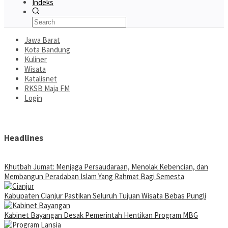
Indeks
Jawa Barat
Kota Bandung
Kuliner
Wisata
Katalisnet
RKSB Maja FM
Login
Headlines
Khutbah Jumat: Menjaga Persaudaraan, Menolak Kebencian, dan
Membangun Peradaban Islam Yang Rahmat Bagi Semesta
Kabupaten Cianjur Pastikan Seluruh Tujuan Wisata Bebas Pungli
Kabinet Bayangan Desak Pemerintah Hentikan Program MBG