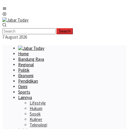
Skip
Mobile
to
Menu
content
Search
7 August 2026
Home
Bandung Raya
Regional
Politik
Ekonomi
Pendidikan
Opini
Sports
Lainnya
Lifestyle
Hukum
Sosok
Kuliner
Teknologi