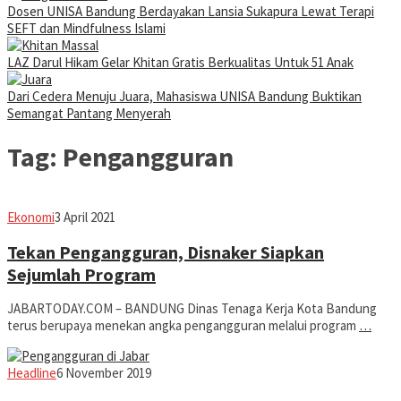
Dosen UNISA Bandung Berdayakan Lansia Sukapura Lewat Terapi
SEFT dan Mindfulness Islami
LAZ Darul Hikam Gelar Khitan Gratis Berkualitas Untuk 51 Anak
Dari Cedera Menuju Juara, Mahasiswa UNISA Bandung Buktikan
Semangat Pantang Menyerah
Tag:
Pengangguran
Eddy
Ekonomi
3 April 2021
Koesman
Tekan Pengangguran, Disnaker Siapkan
Sejumlah Program
JABARTODAY.COM – BANDUNG Dinas Tenaga Kerja Kota Bandung
terus berupaya menekan angka pengangguran melalui program
…
Jabar
Headline
6 November 2019
Today