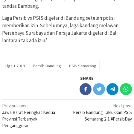
tandas Bambang.
Laga Persib vs PSIS digelar di Bandung setelah polisi
memberikan izin. Sebelumnya, laga kandang melawan
Persebaya Surabaya dan Persija Jakarta digelar di Bali
lantaran tak ada izin.*
Liga 1 2019
Persib Bandung
PSIS Semarang
SHARE
Post
Previous post
Next post
Jawa Barat Peringkat Kedua
Persib Bandung Taklukkan PSIS
navigation
Provinsi Terbanyak
Semarang 2-1 #PersibDay
Pengangguran