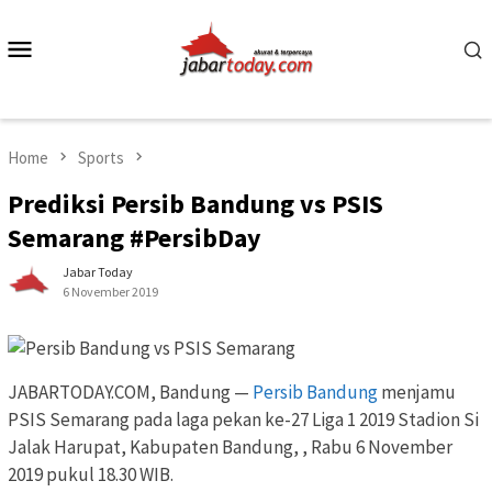
Skip
to
Mobile
content
Menu
Home
Sports
Prediksi Persib Bandung vs PSIS
Semarang #PersibDay
Jabar Today
6 November 2019
JABARTODAY.COM, Bandung —
Persib Bandung
menjamu
PSIS Semarang pada laga pekan ke-27 Liga 1 2019 Stadion Si
Jalak Harupat, Kabupaten Bandung, , Rabu 6 November
2019 pukul 18.30 WIB.