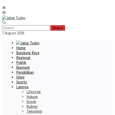
Skip
Mobile
to
Menu
content
Search
7 August 2026
Home
Bandung Raya
Regional
Politik
Ekonomi
Pendidikan
Opini
Sports
Lainnya
Lifestyle
Hukum
Sosok
Kuliner
Teknologi