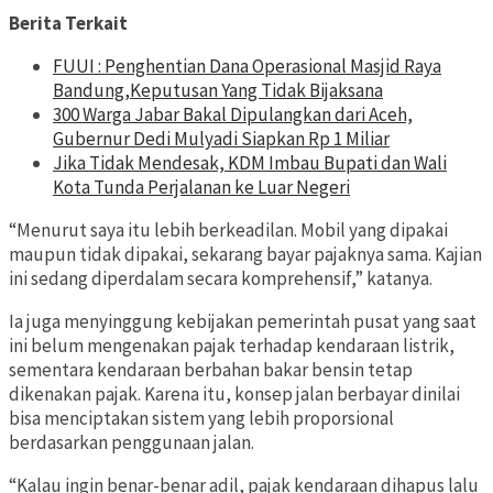
Berita Terkait
FUUI : Penghentian Dana Operasional Masjid Raya
Bandung,Keputusan Yang Tidak Bijaksana
300 Warga Jabar Bakal Dipulangkan dari Aceh,
Gubernur Dedi Mulyadi Siapkan Rp 1 Miliar
Jika Tidak Mendesak, KDM Imbau Bupati dan Wali
Kota Tunda Perjalanan ke Luar Negeri
“Menurut saya itu lebih berkeadilan. Mobil yang dipakai
maupun tidak dipakai, sekarang bayar pajaknya sama. Kajian
ini sedang diperdalam secara komprehensif,” katanya.
Ia juga menyinggung kebijakan pemerintah pusat yang saat
ini belum mengenakan pajak terhadap kendaraan listrik,
sementara kendaraan berbahan bakar bensin tetap
dikenakan pajak. Karena itu, konsep jalan berbayar dinilai
bisa menciptakan sistem yang lebih proporsional
berdasarkan penggunaan jalan.
“Kalau ingin benar-benar adil, pajak kendaraan dihapus lalu