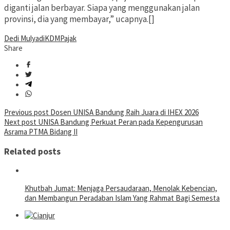
diganti jalan berbayar. Siapa yang menggunakan jalan
provinsi, dia yang membayar,” ucapnya.[]
Dedi Mulyadi
KDM
Pajak
Share
Post
Previous post
Dosen UNISA Bandung Raih Juara di IHEX 2026
Next post
UNISA Bandung Perkuat Peran pada Kepengurusan
navigation
Asrama PTMA Bidang II
Related posts
Khutbah Jumat: Menjaga Persaudaraan, Menolak Kebencian,
dan Membangun Peradaban Islam Yang Rahmat Bagi Semesta