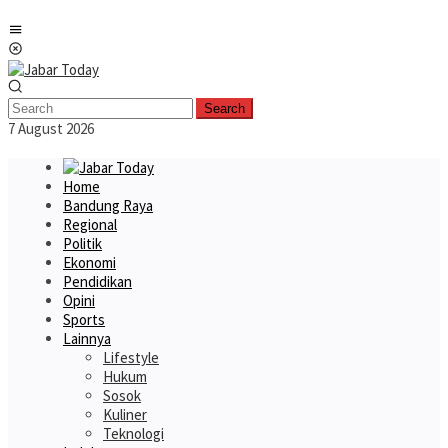
Skip
Mobile
to
Menu
content
Search
7 August 2026
Home
Bandung Raya
Regional
Politik
Ekonomi
Pendidikan
Opini
Sports
Lainnya
Lifestyle
Hukum
Sosok
Kuliner
Teknologi