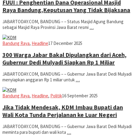
FUUI : Penghentian Dana Operasional Masjid
Raya Bandung,Keputusan Yang Tidak Bijaksana
JABARTODAY.COM, BANDUNG – – Status Masjid Agung Bandung
sebagai Masjid Raya Provinsi Jawa Barat resmi
…
Iman
Bandung Raya
,
Headline
17 December 2025
300 Warga Jabar Bakal Dipulangkan dari Aceh,
Gubernur Dedi Mulyadi Siapkan Rp 1 Miliar
JABARTODAY.COM, BANDUNG – – Gubernur Jawa Barat Dedi Mulyadi
menyiapkan anggaran Rp 1 miliar untuk
…
Iman
Bandung Raya
,
Headline
,
Politik
16 September 2025
Jika Tidak Mendesak, KDM Imbau Bupati dan
Wali Kota Tunda Perjalanan ke Luar Negeri
JABARTODAY.COM, BANDUNG – – Gubernur Jawa Barat Dedi Mulyadi
meminta para bupati dan wali kota
…