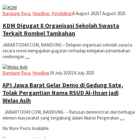
Iman
Bandung Raya
,
Headline
,
Pendidikan
6 August 2025
7 August 2025
KDM Digugat 8 Organisasi Sekolah Swasta
Terkait Rombel Tambahan
JABARTODAY.COM, BANDUNG – Delapan organisasi sekolah swasta
secara resmi mengajukan gugatan terhadap kebijakan penambahan
rombongan
…
Iman
Bandung Raya
,
Headline
18 July 2025
19 July 2025
API Jawa Barat Gelar Demo di Gedung Sate,
Tolak Pergantian Nama RSUD Al-Ihsan jadi
Welas Asih
JABARTODAY.COM, BANDUNG- – Ratusan demonstran dari berbagai
elemen masyarakat yang tergabung dalam Aliansi Pergerakan
…
No More Posts Available.