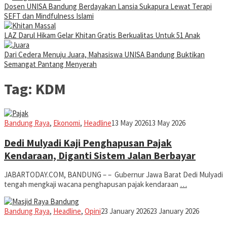
Dosen UNISA Bandung Berdayakan Lansia Sukapura Lewat Terapi
SEFT dan Mindfulness Islami
LAZ Darul Hikam Gelar Khitan Gratis Berkualitas Untuk 51 Anak
Dari Cedera Menuju Juara, Mahasiswa UNISA Bandung Buktikan
Semangat Pantang Menyerah
Tag:
KDM
Iman
Bandung Raya
,
Ekonomi
,
Headline
13 May 2026
13 May 2026
Dedi Mulyadi Kaji Penghapusan Pajak
Kendaraan, Diganti Sistem Jalan Berbayar
JABARTODAY.COM, BANDUNG – – Gubernur Jawa Barat Dedi Mulyadi
tengah mengkaji wacana penghapusan pajak kendaraan
…
Iman
Bandung Raya
,
Headline
,
Opini
23 January 2026
23 January 2026