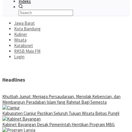
Indeks
Jawa Barat
Kota Bandung
Kuliner
Wisata
Katalisnet
RKSB Maja FM
Login
Headlines
Khutbah Jumat: Menjaga Persaudaraan, Menolak Kebencian, dan
Membangun Peradaban Islam Yang Rahmat Bagi Semesta
Kabupaten Cianjur Pastikan Seluruh Tujuan Wisata Bebas Pungli
Kabinet Bayangan Desak Pemerintah Hentikan Program MBG