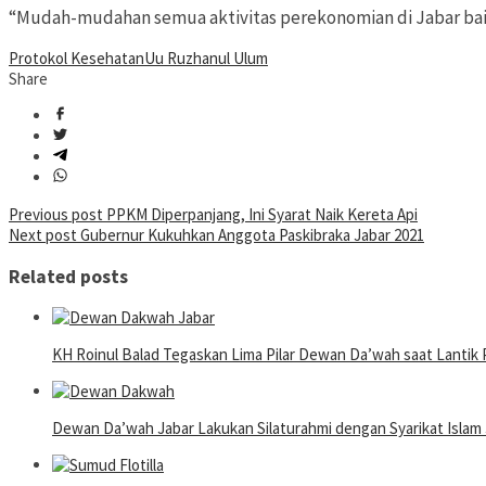
“Mudah-mudahan semua aktivitas perekonomian di Jabar baik
Protokol Kesehatan
Uu Ruzhanul Ulum
Share
Post
Previous post
PPKM Diperpanjang, Ini Syarat Naik Kereta Api
Next post
Gubernur Kukuhkan Anggota Paskibraka Jabar 2021
navigation
Related posts
KH Roinul Balad Tegaskan Lima Pilar Dewan Da’wah saat Lantik 
Dewan Da’wah Jabar Lakukan Silaturahmi dengan Syarikat Islam 