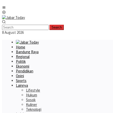
Skip
Mobile
to
Menu
content
Search
8 August 2026
Home
Bandung Raya
Regional
Politik
Ekonomi
Pendidikan
Opini
Sports
Lainnya
Lifestyle
Hukum
Sosok
Kuliner
Teknologi