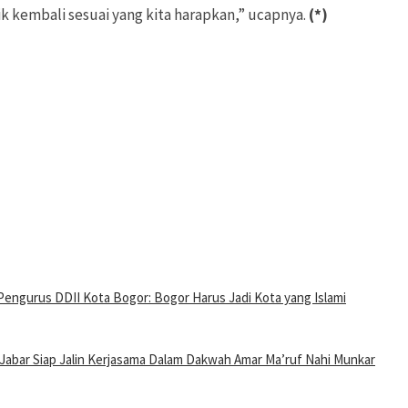
 kembali sesuai yang kita harapkan,” ucapnya.
(*)
Pengurus DDII Kota Bogor: Bogor Harus Jadi Kota yang Islami
Jabar Siap Jalin Kerjasama Dalam Dakwah Amar Ma’ruf Nahi Munkar