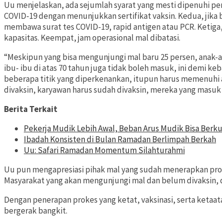
Uu menjelaskan, ada sejumlah syarat yang mesti dipenuhi p
COVID-19 dengan menunjukkan sertifikat vaksin. Kedua, jika
membawa surat tes COVID-19, rapid antigen atau PCR. Ketiga,
kapasitas. Keempat, jam operasional mal dibatasi.
“Meskipun yang bisa mengunjungi mal baru 25 persen, anak-a
ibu- ibu di atas 70 tahun juga tidak boleh masuk, ini demi ke
beberapa titik yang diperkenankan, itupun harus memenuhi a
divaksin, karyawan harus sudah divaksin, mereka yang masuk
Berita Terkait
Pekerja Mudik Lebih Awal, Beban Arus Mudik Bisa Berk
Ibadah Konsisten di Bulan Ramadan Berlimpah Berkah
Uu: Safari Ramadan Momentum Silahturahmi
Uu pun mengapresiasi pihak mal yang sudah menerapkan prok
Masyarakat yang akan mengunjungi mal dan belum divaksin, 
Dengan penerapan prokes yang ketat, vaksinasi, serta ketaa
bergerak bangkit.