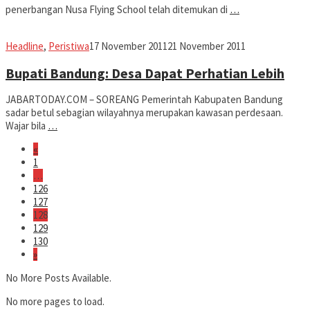
penerbangan Nusa Flying School telah ditemukan di
…
Jabar
Headline
,
Peristiwa
17 November 2011
21 November 2011
Today
Bupati Bandung: Desa Dapat Perhatian Lebih
JABARTODAY.COM – SOREANG Pemerintah Kabupaten Bandung
sadar betul sebagian wilayahnya merupakan kawasan perdesaan.
Wajar bila
…
«
1
…
126
127
128
129
130
»
No More Posts Available.
No more pages to load.