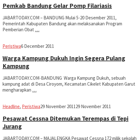
Pemkab Bandung Gelar Pomp Filariasis
JABARTODAY.COM – BANDUNG Mulai 5-20 Desember 2011,
Pemerintah Kabupaten Bandung akan melaksanakan Program
Pemberian Obat
…
fahruszf
Peristiwa
6 December 2011
Warga Kampung Dukuh Ingin Segera Pulang
Kampung
JABARTODAY.COM-BANDUNG Warga Kampung Dukuh, sebuah
kampung adat di Desa Ciroyom, Kecamatan Cikelet Kabupaten Garut
mengharapkan
…
fahruszf
Headline
,
Peristiwa
29 November 2011
29 November 2011
Pesawat Cessna Ditemukan Terempas di Tepi
Jurang
JABARTODAY.COM – MAJALENGKA Pesawat Cessna 172 milik sekolah