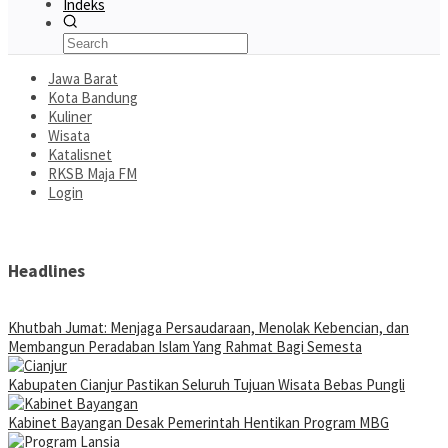
Indeks
Jawa Barat
Kota Bandung
Kuliner
Wisata
Katalisnet
RKSB Maja FM
Login
Headlines
Khutbah Jumat: Menjaga Persaudaraan, Menolak Kebencian, dan
Membangun Peradaban Islam Yang Rahmat Bagi Semesta
Kabupaten Cianjur Pastikan Seluruh Tujuan Wisata Bebas Pungli
Kabinet Bayangan Desak Pemerintah Hentikan Program MBG