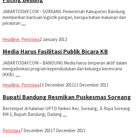
JABARTODAY.COM – SOREANG Pemerintah Kabupaten Bandung
memberikan bantuan logistik pangan, berupa bahan makanan dan
peralatan
…
Jabar
Headline
,
Peristiwa
2 January 2012
Today
Media Harus Fasilitasi Publik Bicara KB
JABARTODAY.COM – BANDUNG Media harus berperan aktif dalam
mengadvokasi program kependudukan dan keluarga berencana
(KKB).
…
fahruszf
Headline
,
Peristiwa
13 December 2011
13 December 2011
Bupati Bandung Resmikan Puskesmas Soreang
Bertempat di halaman UPTD Yankes Kec. Soreang, Jl. Raya Soreang
KM 3, Bupati Bandung, Dadang
…
fahruszf
Peristiwa
7 December 2011
7 December 2011