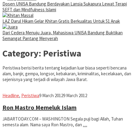
Dosen UNISA Bandung Berdayakan Lansia Sukapura Lewat Terapi
SEFT dan Mindfulness Islami
LAZ Darul Hikam Gelar Khitan Gratis Berkualitas Untuk 51 Anak
Dari Cedera Menuju Juara, Mahasiswa UNISA Bandung Buktikan
Semangat Pantang Menyerah
Category:
Peristiwa
Peristiwa berisi berita tentang kejadian luar biasa seperti bencana
alam, banjir, gempa, longsor, kebakaran, kriminalitas, kecelakaan, dan
sejenisnya yang terjadi di wilayah Jawa Barat.
fahruszf
Headline
,
Peristiwa
9 March 2012
9 March 2012
Ron Mastro Memeluk Islam
JABARTODAY.COM – WASHINGTON Segala puji bagi Allah, Tuhan
semesta alam. Nama saya Ron Mastro, dan
…