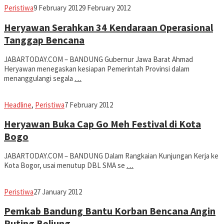
fahruszf
Peristiwa
9 February 2012
9 February 2012
Heryawan Serahkan 34 Kendaraan Operasional
Tanggap Bencana
JABARTODAY.COM – BANDUNG Gubernur Jawa Barat Ahmad
Heryawan menegaskan kesiapan Pemerintah Provinsi dalam
menanggulangi segala
…
fahruszf
Headline
,
Peristiwa
7 February 2012
Heryawan Buka Cap Go Meh Festival di Kota
Bogo
JABARTODAY.COM – BANDUNG Dalam Rangkaian Kunjungan Kerja ke
Kota Bogor, usai menutup DBL SMA se
…
fahruszf
Peristiwa
27 January 2012
Pemkab Bandung Bantu Korban Bencana Angin
Puting Beliung