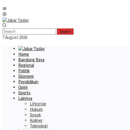
Skip
Mobile
to
Menu
content
Search
7 August 2026
Home
Bandung Raya
Regional
Politik
Ekonomi
Pendidikan
Opini
Sports
Lainnya
Lifestyle
Hukum
Sosok
Kuliner
Teknologi