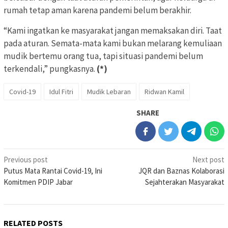
rumah tetap aman karena pandemi belum berakhir.
“Kami ingatkan ke masyarakat jangan memaksakan diri. Taat
pada aturan. Semata-mata kami bukan melarang kemuliaan
mudik bertemu orang tua, tapi situasi pandemi belum
terkendali,” pungkasnya.
(*)
Covid-19
Idul Fitri
Mudik Lebaran
Ridwan Kamil
SHARE
Post
Previous post
Next post
Putus Mata Rantai Covid-19, Ini
JQR dan Baznas Kolaborasi
navigation
Komitmen PDIP Jabar
Sejahterakan Masyarakat
RELATED POSTS