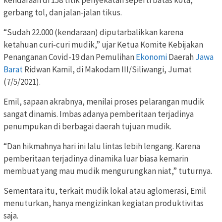
kendaraan di 158 titik penyekatan seperti batas kota,
gerbang tol, dan jalan-jalan tikus.
“Sudah 22.000 (kendaraan) diputarbalikkan karena
ketahuan curi-curi mudik,” ujar Ketua Komite Kebijakan
Penanganan Covid-19 dan Pemulihan
Ekonomi
Daerah
Jawa
Barat
Ridwan Kamil, di Makodam III/Siliwangi, Jumat
(7/5/2021).
Emil, sapaan akrabnya, menilai proses pelarangan mudik
sangat dinamis. Imbas adanya pemberitaan terjadinya
penumpukan di berbagai daerah tujuan mudik.
“Dan hikmahnya hari ini lalu lintas lebih lengang. Karena
pemberitaan terjadinya dinamika luar biasa kemarin
membuat yang mau mudik mengurungkan niat,” tuturnya.
Sementara itu, terkait mudik lokal atau aglomerasi, Emil
menuturkan, hanya mengizinkan kegiatan produktivitas
saja.