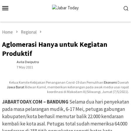
Skip
Mobile
to
Menu
content
Home
Regional
Aglomerasi Hanya untuk Kegiatan
Produktif
Avila Dwiputra
7 May 2021
Ketua Komite Kebijakan Penanganan Covid-19 dan Pemulihan
Ekonomi
Daerah
Jawa Barat
Ridwan Kamil, memberikan keterangan pada awak media usai rapat
koordinasi di Makodam III/Siliwangi, Jumat (7/5/2021).
JABARTODAY.COM – BANDUNG
Selama dua hari penyekatan
pada masa pelarangan mudik, 6-17 Mei, petugas gabungan
kabupaten/kota berhasil memutar balik 22.000 kendaraan
kembali ke kota asal. Petugas total sudah memeriksa 64.000