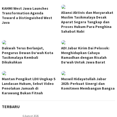
KAHMI West Jawa Launches
Aliansi Aktivis dan Masyarakat
Transformation Agenda
Muslim Tasikmalaya Desak
Toward a Distinguished West
Aparat Segera Tangkap dan
Java
Proses Hukum Para Penghina
Sahabat Nabi
Dakwah Terus Berlanjut,
ADI Jabar Kirim Dai Pelosok:
Pengurus Dewan Da’wah Kota
Menghidupkan Cahaya
Tasikmalaya Kembali
Ramadhan dengan Risalah
Dikukuhkan
Da’wah Untuk Jawa Barat
Mantan Pengikut LDII Ungkap 5
Muswil Hidayatullah Jabar
Landasan Hukum, Sebut Video
2025: Perkuat Sinergi dan
Penolakan Jamaah di
Komitmen Membangun Bangsa
Karawang Bukan Fitnah
TERBARU
6 August 2026