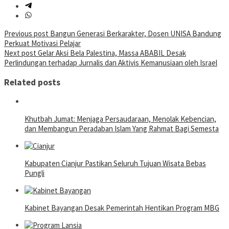
Post
Previous post
Bangun Generasi Berkarakter, Dosen UNISA Bandung
Perkuat Motivasi Pelajar
navigation
Next post
Gelar Aksi Bela Palestina, Massa ABABIL Desak
Perlindungan terhadap Jurnalis dan Aktivis Kemanusiaan oleh Israel
Related posts
Khutbah Jumat: Menjaga Persaudaraan, Menolak Kebencian,
dan Membangun Peradaban Islam Yang Rahmat Bagi Semesta
Kabupaten Cianjur Pastikan Seluruh Tujuan Wisata Bebas
Pungli
Kabinet Bayangan Desak Pemerintah Hentikan Program MBG