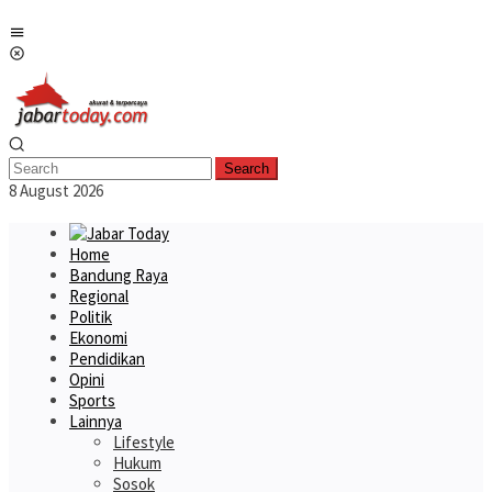
Skip
Mobile
to
Menu
content
Search
8 August 2026
Home
Bandung Raya
Regional
Politik
Ekonomi
Pendidikan
Opini
Sports
Lainnya
Lifestyle
Hukum
Sosok