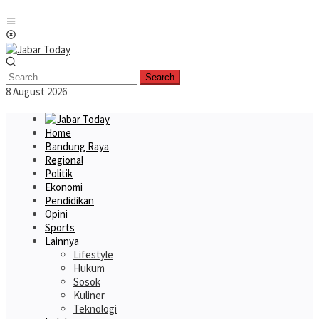
Skip
Mobile
to
Menu
content
Search
8 August 2026
Home
Bandung Raya
Regional
Politik
Ekonomi
Pendidikan
Opini
Sports
Lainnya
Lifestyle
Hukum
Sosok
Kuliner
Teknologi