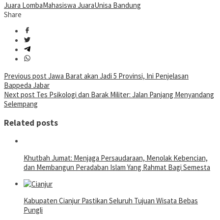
Juara Lomba
Mahasiswa Juara
Unisa Bandung
Share
Post
Previous post
Jawa Barat akan Jadi 5 Provinsi, Ini Penjelasan
Bappeda Jabar
navigation
Next post
Tes Psikologi dan Barak Militer: Jalan Panjang Menyandang
Selempang
Related posts
Khutbah Jumat: Menjaga Persaudaraan, Menolak Kebencian,
dan Membangun Peradaban Islam Yang Rahmat Bagi Semesta
Kabupaten Cianjur Pastikan Seluruh Tujuan Wisata Bebas
Pungli