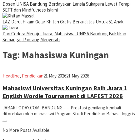
Dosen UNISA Bandung Berdayakan Lansia Sukapura Lewat Terapi
SEFT dan Mindfulness Islami
LAZ Darul Hikam Gelar Khitan Gratis Berkualitas Untuk 51 Anak
Dari Cedera Menuju Juara, Mahasiswa UNISA Bandung Buktikan
Semangat Pantang Menyerah
Tag:
Mahasiswa Kuningan
fathiyya
Headline
,
Pendidikan
21 May 2026
21 May 2026
Mahasiswi Universitas Kuningan Raih Juara 1
English Wordle Tournament di LAFEST 2026
JABARTODAY.COM, BANDUNG – – Prestasi gemilang kembali
ditorehkan oleh mahasiswi Program Studi Pendidikan Bahasa Inggris
…
No More Posts Available.