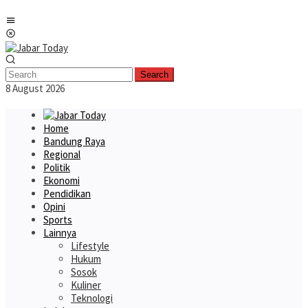
Skip
Mobile
to
Menu
content
Search
8 August 2026
Home
Bandung Raya
Regional
Politik
Ekonomi
Pendidikan
Opini
Sports
Lainnya
Lifestyle
Hukum
Sosok
Kuliner
Teknologi