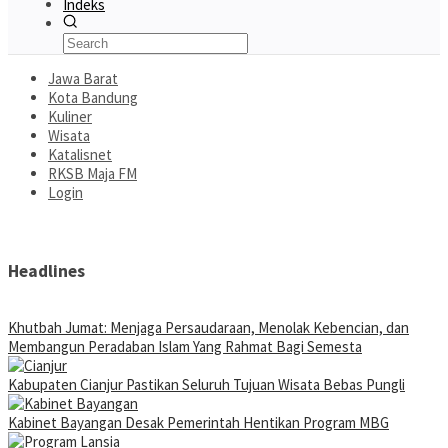
Indeks
Jawa Barat
Kota Bandung
Kuliner
Wisata
Katalisnet
RKSB Maja FM
Login
Headlines
Khutbah Jumat: Menjaga Persaudaraan, Menolak Kebencian, dan
Membangun Peradaban Islam Yang Rahmat Bagi Semesta
Kabupaten Cianjur Pastikan Seluruh Tujuan Wisata Bebas Pungli
Kabinet Bayangan Desak Pemerintah Hentikan Program MBG