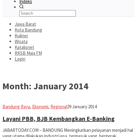
Indeks
Jawa Barat
Kota Bandung
Kuliner
Wisata
Katalisnet
RKSB Maja FM
Login
Month:
January 2014
Jabar
Bandung Raya
,
Ekonomi
,
Regional
29 January 2014
Today
Layani PBB, BJB Kembangkan E-Banking
JABARTODAY.COM – BANDUNG Meningkatkan pelayanan menjadi hal
yang utama dilakukan industri jasa, termasuk yang bergerak
…