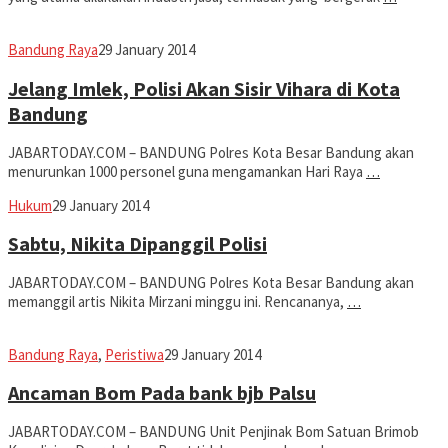
Jabar
Bandung Raya
29 January 2014
Today
Jelang Imlek, Polisi Akan Sisir Vihara di Kota
Bandung
JABARTODAY.COM – BANDUNG Polres Kota Besar Bandung akan
menurunkan 1000 personel guna mengamankan Hari Raya
…
Jabar
Hukum
29 January 2014
Today
Sabtu, Nikita Dipanggil Polisi
JABARTODAY.COM – BANDUNG Polres Kota Besar Bandung akan
memanggil artis Nikita Mirzani minggu ini. Rencananya,
…
Jabar
Bandung Raya
,
Peristiwa
29 January 2014
Today
Ancaman Bom Pada bank bjb Palsu
JABARTODAY.COM – BANDUNG Unit Penjinak Bom Satuan Brimob