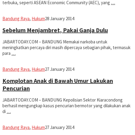
terbuka, seperti ASEAN Economic Community (AEC), yang
…
Jabar
Bandung Raya
,
Hukum
28 January 2014
Today
Sebelum Menjambret, Pakai Ganja Dulu
JABARTODAY.COM – BANDUNG Memakai narkoba untuk
meningkatkan percaya diri masih dipercaya sebagian pihak, termasuk
para
…
Jabar
Bandung Raya
,
Hukum
27 January 2014
Today
Komplotan Anak di Bawah Umur Lakukan
Pencurian
JABARTODAY.COM – BANDUNG Kepolisian Sektor Kiaracondong
berhasil mengungkap kasus pencurian bermotor yang dilakukan anak
di
…
Jabar
Bandung Raya
,
Hukum
27 January 2014
Today