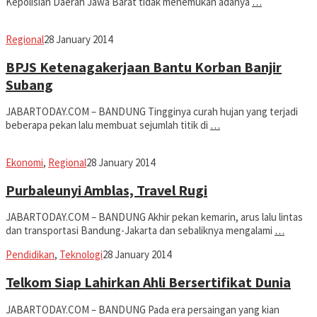
Kepolisian Daerah Jawa Barat tidak menemukan adanya
…
Jabar
Regional
28 January 2014
Today
BPJS Ketenagakerjaan Bantu Korban Banjir
Subang
JABARTODAY.COM – BANDUNG Tingginya curah hujan yang terjadi
beberapa pekan lalu membuat sejumlah titik di
…
Jabar
Ekonomi
,
Regional
28 January 2014
Today
Purbaleunyi Amblas, Travel Rugi
JABARTODAY.COM – BANDUNG Akhir pekan kemarin, arus lalu lintas
dan transportasi Bandung-Jakarta dan sebaliknya mengalami
…
Jabar
Pendidikan
,
Teknologi
28 January 2014
Today
Telkom Siap Lahirkan Ahli Bersertifikat Dunia
JABARTODAY.COM – BANDUNG Pada era persaingan yang kian