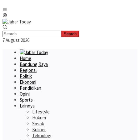
Skip
Mobile
to
Menu
content
Search
7 August 2026
Home
Bandung Raya
Regional
Politik
Ekonomi
Pendidikan
Opini
Sports
Lainnya
Lifestyle
Hukum
Sosok
Kuliner
Teknologi