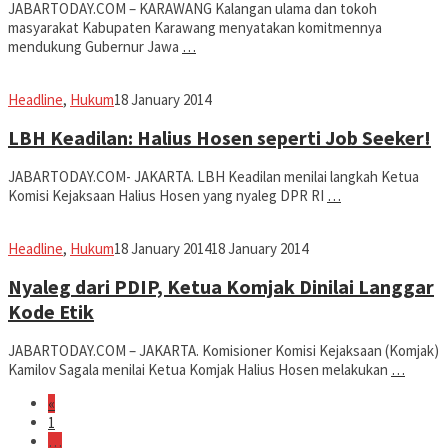
JABARTODAY.COM – KARAWANG Kalangan ulama dan tokoh
masyarakat Kabupaten Karawang menyatakan komitmennya
mendukung Gubernur Jawa
…
fahruszf
Headline
,
Hukum
18 January 2014
LBH Keadilan: Halius Hosen seperti Job Seeker!
JABARTODAY.COM- JAKARTA. LBH Keadilan menilai langkah Ketua
Komisi Kejaksaan Halius Hosen yang nyaleg DPR RI
…
fahruszf
Headline
,
Hukum
18 January 2014
18 January 2014
Nyaleg dari PDIP, Ketua Komjak Dinilai Langgar
Kode Etik
JABARTODAY.COM – JAKARTA. Komisioner Komisi Kejaksaan (Komjak)
Kamilov Sagala menilai Ketua Komjak Halius Hosen melakukan
…
«
1
…