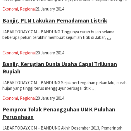
Jabar
Ekonomi
,
Regional
21 January 2014
Today
Banjir, PLN Lakukan Pemadaman Listrik
JABARTODAY.COM – BANDUNG Tingginya curah hujan selama
beberapa pekan terakhir membuat sejumlah titik di Jabar,
…
Jabar
Ekonomi
,
Regional
20 January 2014
Today
Banjir, Kerugian Dunia Usaha Capai Triliunan
Rupiah
JABARTODAY.COM – BANDUNG Sejak pertengahan pekan lalu, curah
hujan yang tinggi terus mengguyur berbagai titik
…
Jabar
Ekonomi
,
Regional
20 January 2014
Today
Pemprov Tolak Penangguhan UMK Puluhan
Perusahaan
JABARTODAY.COM – BANDUNG Akhir Desember 2013, Pemerintah