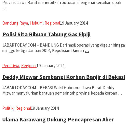
Provinsi Jawa Barat menerbitkan putusan mengenai kenaikan upah
…
Jabar
Bandung Raya
,
Hukum
,
Regional
19 January 2014
Today
Polisi Sita Ribuan Tabung Gas Elpiji
JABARTODAY.COM – BANDUNG Dari hasil operasi yang digelar hingga
minggu ketiga Januari 2014, Kepolisian Daerah
…
Jabar
Peristiwa
,
Regional
19 January 2014
Today
Deddy Mizwar Sambangi Korban Banjir di Bekasi
JABARTODAY.COM – BEKASI Wakil Gubernur Jawa Barat Deddy
Mizwar menyalurkan bantuan pemerintah provinsi kepada korban
…
Jabar
Politik
,
Regional
19 January 2014
Today
Ulama Karawang Dukung Pencapresan Aher