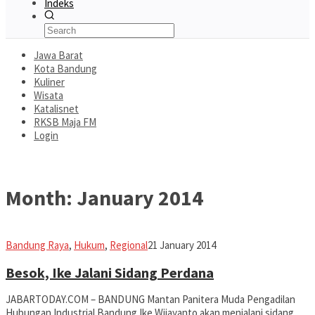
Indeks
Jawa Barat
Kota Bandung
Kuliner
Wisata
Katalisnet
RKSB Maja FM
Login
Month:
January 2014
Jabar
Bandung Raya
,
Hukum
,
Regional
21 January 2014
Today
Besok, Ike Jalani Sidang Perdana
JABARTODAY.COM – BANDUNG Mantan Panitera Muda Pengadilan
Hubungan Industrial Bandung Ike Wijayanto akan menjalani sidang
…