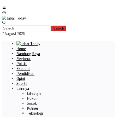
Skip
Mobile
to
Menu
content
Search
7 August 2026
Home
Bandung Raya
Regional
Politik
Ekonomi
Pendidikan
Opini
Sports
Lainnya
Lifestyle
Hukum
Sosok
Kuliner
Teknologi