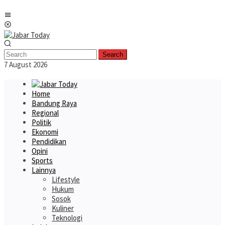
Skip
Mobile
to
Menu
content
Search
7 August 2026
Home
Bandung Raya
Regional
Politik
Ekonomi
Pendidikan
Opini
Sports
Lainnya
Lifestyle
Hukum
Sosok
Kuliner
Teknologi