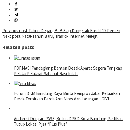
Post
Previous post
Tahun Depan, BJB Siap Dongkrak Kredit 17 Persen
Next post
Natal-Tahun Baru, Traffick Internet Melejit
navigation
Related posts
FORMASI Pandeglang Banten Desak Aparat Segera Tangkap
Pelaku Pelaknat Sahabat Rasulullah
Forum DKM Bandung Raya Minta Pemprov Jabar Keluarkan
Perda Terbitkan Perda Anti Miras dan Larangan LGBT
Audiensi Dengan PASS, Ketua DPRD Kota Bandung Pastikan
Tutup Lokasi Pijat “Plus Plus”