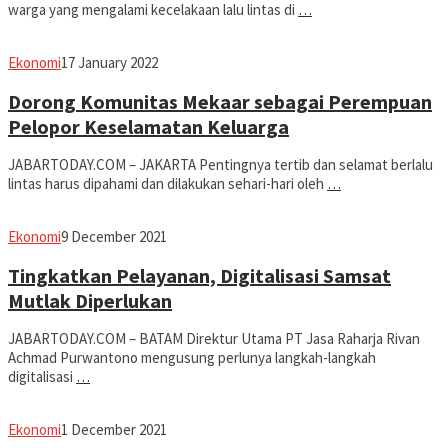
warga yang mengalami kecelakaan lalu lintas di
…
Avila
Ekonomi
17 January 2022
Dwiputra
Dorong Komunitas Mekaar sebagai Perempuan
Pelopor Keselamatan Keluarga
JABARTODAY.COM – JAKARTA Pentingnya tertib dan selamat berlalu
lintas harus dipahami dan dilakukan sehari-hari oleh
…
Avila
Ekonomi
9 December 2021
Dwiputra
Tingkatkan Pelayanan, Digitalisasi Samsat
Mutlak Diperlukan
JABARTODAY.COM – BATAM Direktur Utama PT Jasa Raharja Rivan
Achmad Purwantono mengusung perlunya langkah-langkah
digitalisasi
…
Avila
Ekonomi
1 December 2021
Dwiputra