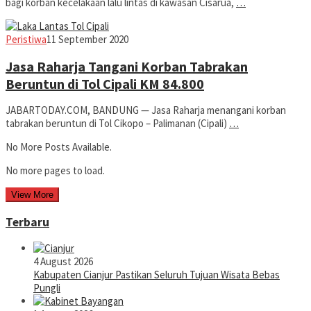
bagi korban kecelakaan lalu lintas di kawasan Cisarua,
…
Jabar
Peristiwa
11 September 2020
Today
Jasa Raharja Tangani Korban Tabrakan
Beruntun di Tol Cipali KM 84.800
JABARTODAY.COM, BANDUNG — Jasa Raharja menangani korban
tabrakan beruntun di Tol Cikopo – Palimanan (Cipali)
…
No More Posts Available.
No more pages to load.
View More
Terbaru
4 August 2026
Kabupaten Cianjur Pastikan Seluruh Tujuan Wisata Bebas
Pungli