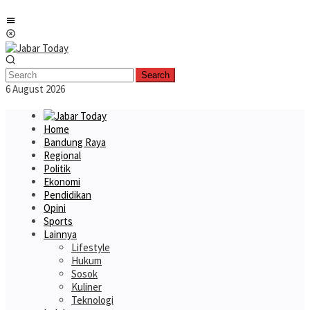
Skip
Mobile
to
Menu
content
Search
6 August 2026
Home
Bandung Raya
Regional
Politik
Ekonomi
Pendidikan
Opini
Sports
Lainnya
Lifestyle
Hukum
Sosok
Kuliner
Teknologi