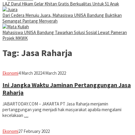
LAZ Darul Hikam Gelar Khitan Gratis Berkualitas Untuk 51 Anak
Dari Cedera Menuju Juara, Mahasiswa UNISA Bandung Buktikan
Semangat Pantang Menyerah
Mahasiswa UNISA Bandung Tawarkan Solusi Sosial Lewat Pameran
Projek MKWK
Tag:
Jasa Raharja
Avila
Ekonomi
4 March 2022
4 March 2022
Dwiputra
Ini Jangka Waktu Jaminan Pertanggungan Jasa
Raharja
JABARTODAY.COM – JAKARTA PT Jasa Raharja menjamin
pertanggungan yang menjadi hak masyarakat apabila mengalami
kecelakaan
…
Avila
Ekonomi
27 February 2022