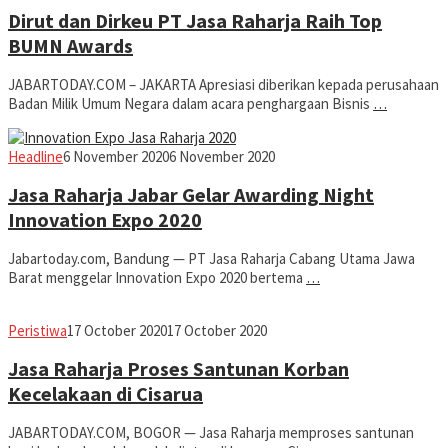
Dirut dan Dirkeu PT Jasa Raharja Raih Top
BUMN Awards
JABARTODAY.COM – JAKARTA Apresiasi diberikan kepada perusahaan
Badan Milik Umum Negara dalam acara penghargaan Bisnis
…
Jabar
Headline
6 November 2020
6 November 2020
Today
Jasa Raharja Jabar Gelar Awarding Night
Innovation Expo 2020
Jabartoday.com, Bandung — PT Jasa Raharja Cabang Utama Jawa
Barat menggelar Innovation Expo 2020 bertema
…
Jabar
Peristiwa
17 October 2020
17 October 2020
Today
Jasa Raharja Proses Santunan Korban
Kecelakaan di Cisarua
JABARTODAY.COM, BOGOR — Jasa Raharja memproses santunan