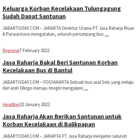
Dwiputra
Keluarga Korban Kecelakaan Tulungagung
Sudah Dapat Santunan
JABARTODAY.COM – JAKARTA Direktur Utama PT Jasa Raharja Rivan
A Purwantono mengatakan, seluruh penumpang bus
…
Avila
Regional
7 February 2022
Dwiputra
Jasa Raharja Bakal Beri Santunan Korban
Kecelakaan Bus di Bantul
JABARTODAY.COM – YOGYAKARTA Sebuah bus asal Solo yang melaju
dari arah Dlingo menuju Imogiri mengalami
…
Avila
Headline
22 January 2022
Dwiputra
Jasa Raharja Akan Berikan Santunan untuk
Korban Kecelakaan di Balikpapan
JABARTODAY.COM – JAKARTA PT Jasa Raharja menjamin seluruh