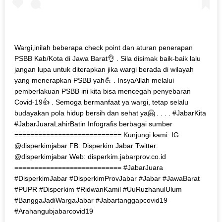
Wargi,inilah beberapa check point dan aturan penerapan
PSBB Kab/Kota di Jawa Barat👌 . Sila disimak baik-baik lalu
jangan lupa untuk diterapkan jika wargi berada di wilayah
yang menerapkan PSBB yah💪 . InsyaAllah melalui
pemberlakuan PSBB ini kita bisa mencegah penyebaran
Covid-19👍 . Semoga bermanfaat ya wargi, tetap selalu
budayakan pola hidup bersih dan sehat ya🤗 . . . . #JabarKita
#JabarJuaraLahirBatin Infografis berbagai sumber
=========================== Kunjungi kami: IG:
@disperkimjabar FB: Disperkim Jabar Twitter:
@disperkimjabar Web: disperkim.jabarprov.co.id
=========================== #JabarJuara
#DisperkimJabar #DisperkimProvJabar #Jabar #JawaBarat
#PUPR #Disperkim #RidwanKamil #UuRuzhanulUlum
#BanggaJadiWargaJabar #Jabartanggapcovid19
#Arahangubjabarcovid19