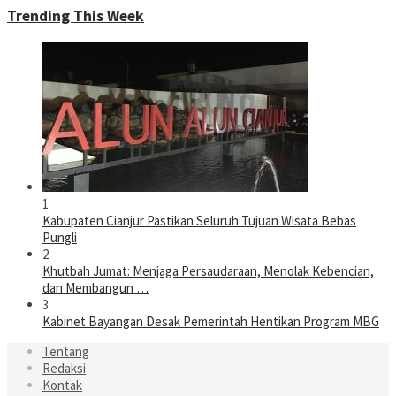
Trending This Week
1
Kabupaten Cianjur Pastikan Seluruh Tujuan Wisata Bebas
Pungli
2
Khutbah Jumat: Menjaga Persaudaraan, Menolak Kebencian,
dan Membangun …
3
Kabinet Bayangan Desak Pemerintah Hentikan Program MBG
Tentang
Redaksi
Kontak