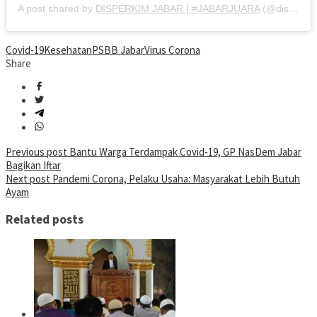
A post shared by
DISPERKIM JABAR | #JABARJUARA
(@disperkimjabar) on
Covid-19
Kesehatan
PSBB Jabar
Virus Corona
Share
Post
Previous post
Bantu Warga Terdampak Covid-19, GP NasDem Jabar
Bagikan Iftar
navigation
Next post
Pandemi Corona, Pelaku Usaha: Masyarakat Lebih Butuh
Ayam
Related posts