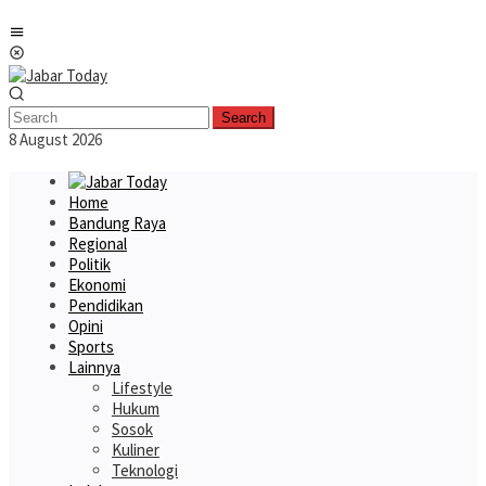
Skip
Mobile
to
Menu
content
Search
8 August 2026
Home
Bandung Raya
Regional
Politik
Ekonomi
Pendidikan
Opini
Sports
Lainnya
Lifestyle
Hukum
Sosok
Kuliner
Teknologi