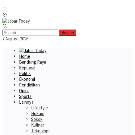
Skip
Mobile
to
Menu
content
Search
7 August 2026
Home
Bandung Raya
Regional
Politik
Ekonomi
Pendidikan
Opini
Sports
Lainnya
Lifestyle
Hukum
Sosok
Kuliner
Teknologi