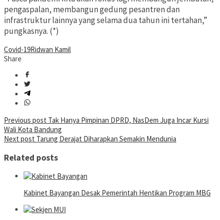
pengaspalan, membangun gedung pesantren dan
infrastruktur lainnya yang selama dua tahun ini tertahan,”
pungkasnya. (*)
Covid-19
Ridwan Kamil
Share
Post
Previous post
Tak Hanya Pimpinan DPRD, NasDem Juga Incar Kursi
Wali Kota Bandung
navigation
Next post
Tarung Derajat Diharapkan Semakin Mendunia
Related posts
Kabinet Bayangan Desak Pemerintah Hentikan Program MBG