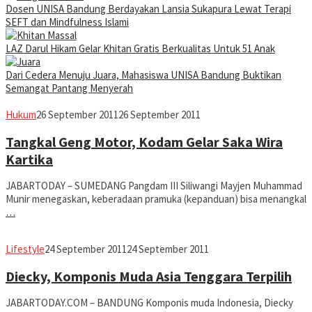
Dosen UNISA Bandung Berdayakan Lansia Sukapura Lewat Terapi
SEFT dan Mindfulness Islami
LAZ Darul Hikam Gelar Khitan Gratis Berkualitas Untuk 51 Anak
Dari Cedera Menuju Juara, Mahasiswa UNISA Bandung Buktikan
Semangat Pantang Menyerah
Jabar
fahruszf
Hukum
26 September 2011
26 September 2011
Today
Tangkal Geng Motor, Kodam Gelar Saka Wira
Kartika
JABARTODAY – SUMEDANG Pangdam III Siliwangi Mayjen Muhammad
Munir menegaskan, keberadaan pramuka (kepanduan) bisa menangkal
…
fahruszf
Lifestyle
24 September 2011
24 September 2011
Diecky, Komponis Muda Asia Tenggara Terpilih
JABARTODAY.COM – BANDUNG Komponis muda Indonesia, Diecky