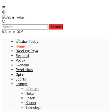
Skip
Mobile
to
Menu
content
Search
8 August 2026
Home
Bandung Raya
Regional
Politik
Ekonomi
Pendidikan
Opini
Sports
Lainnya
Lifestyle
Hukum
Sosok
Kuliner
Teknologi