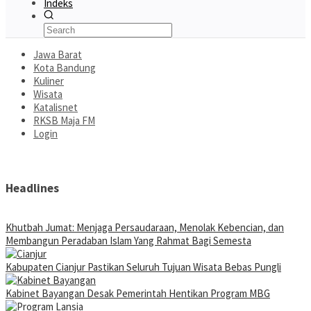
Indeks
Jawa Barat
Kota Bandung
Kuliner
Wisata
Katalisnet
RKSB Maja FM
Login
Headlines
Khutbah Jumat: Menjaga Persaudaraan, Menolak Kebencian, dan
Membangun Peradaban Islam Yang Rahmat Bagi Semesta
Kabupaten Cianjur Pastikan Seluruh Tujuan Wisata Bebas Pungli
Kabinet Bayangan Desak Pemerintah Hentikan Program MBG