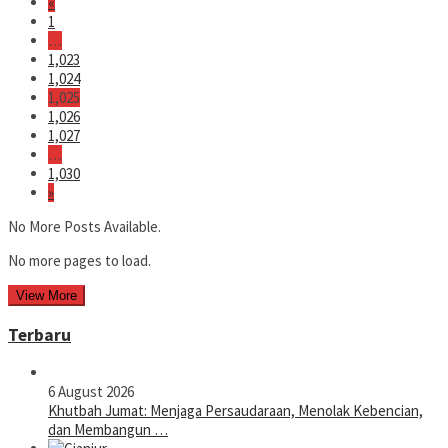
«
1
…
1,023
1,024
1,025
1,026
1,027
…
1,030
»
No More Posts Available.
No more pages to load.
View More
Terbaru
6 August 2026
Khutbah Jumat: Menjaga Persaudaraan, Menolak Kebencian,
dan Membangun …