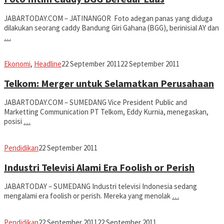
JABARTODAY.COM – JATINANGOR Foto adegan panas yang diduga
dilakukan seorang caddy Bandung Giri Gahana (BGG), berinisial AY dan
…
fahruszf
Ekonomi
,
Headline
22 September 2011
22 September 2011
Telkom: Merger untuk Selamatkan Perusahaan
JABARTODAY.COM – SUMEDANG Vice President Public and
Marketting Communication PT Telkom, Eddy Kurnia, menegaskan,
posisi
…
fahruszf
Pendidikan
22 September 2011
Industri Televisi Alami Era Foolish or Perish
JABARTODAY – SUMEDANG Industri televisi Indonesia sedang
mengalami era foolish or perish. Mereka yang menolak
…
fahruszf
Pendidikan
22 September 2011
22 September 2011