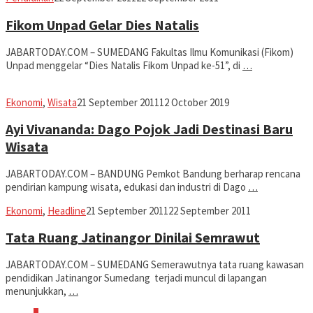
Fikom Unpad Gelar Dies Natalis
JABARTODAY.COM – SUMEDANG Fakultas Ilmu Komunikasi (Fikom)
Unpad menggelar “Dies Natalis Fikom Unpad ke-51”, di
…
fahruszf
Ekonomi
,
Wisata
21 September 2011
12 October 2019
Ayi Vivananda: Dago Pojok Jadi Destinasi Baru
Wisata
JABARTODAY.COM – BANDUNG Pemkot Bandung berharap rencana
pendirian kampung wisata, edukasi dan industri di Dago
…
fahruszf
Ekonomi
,
Headline
21 September 2011
22 September 2011
Tata Ruang Jatinangor Dinilai Semrawut
JABARTODAY.COM – SUMEDANG Semerawutnya tata ruang kawasan
pendidikan Jatinangor Sumedang terjadi muncul di lapangan
menunjukkan,
…