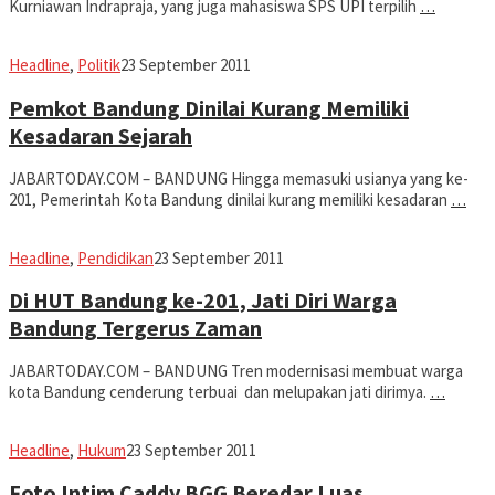
Kurniawan Indrapraja, yang juga mahasiswa SPS UPI terpilih
…
fahruszf
Headline
,
Politik
23 September 2011
Pemkot Bandung Dinilai Kurang Memiliki
Kesadaran Sejarah
JABARTODAY.COM – BANDUNG Hingga memasuki usianya yang ke-
201, Pemerintah Kota Bandung dinilai kurang memiliki kesadaran
…
fahruszf
Headline
,
Pendidikan
23 September 2011
Di HUT Bandung ke-201, Jati Diri Warga
Bandung Tergerus Zaman
JABARTODAY.COM – BANDUNG Tren modernisasi membuat warga
kota Bandung cenderung terbuai dan melupakan jati dirimya.
…
fahruszf
Headline
,
Hukum
23 September 2011
Foto Intim Caddy BGG Beredar Luas