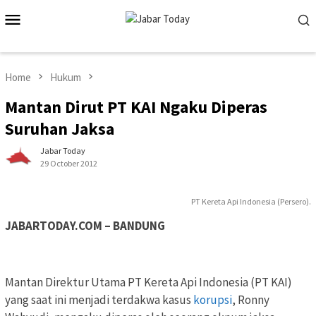
Skip
Mobile
to
Menu
content
Home
Hukum
Mantan Dirut PT KAI Ngaku Diperas
Suruhan Jaksa
Jabar Today
29 October 2012
PT Kereta Api Indonesia (Persero).
JABARTODAY.COM – BANDUNG
Mantan Direktur Utama PT Kereta Api Indonesia (PT KAI)
yang saat ini menjadi terdakwa kasus
korupsi
, Ronny