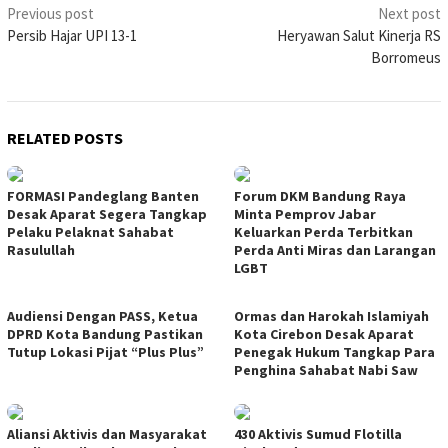
Post
Previous post
Next post
Persib Hajar UPI 13-1
Heryawan Salut Kinerja RS
navigation
Borromeus
RELATED POSTS
FORMASI Pandeglang Banten
Forum DKM Bandung Raya
Desak Aparat Segera Tangkap
Minta Pemprov Jabar
Pelaku Pelaknat Sahabat
Keluarkan Perda Terbitkan
Rasulullah
Perda Anti Miras dan Larangan
LGBT
Audiensi Dengan PASS, Ketua
Ormas dan Harokah Islamiyah
DPRD Kota Bandung Pastikan
Kota Cirebon Desak Aparat
Tutup Lokasi Pijat “Plus Plus”
Penegak Hukum Tangkap Para
Penghina Sahabat Nabi Saw
Aliansi Aktivis dan Masyarakat
430 Aktivis Sumud Flotilla